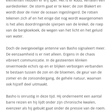
elementen hebben er vrij spel. Het is er koud, verlaten een
aardedonker. De storm gaat er te keer; de zon Blakert en
wordt door de rivier de oceaan ingeslingerd. De rotsen
tekenen zich af en het enige dat nog wordt waargenomen
is het alles doordringende sjierpen van de krekel, de roep
van de bergkoekoek, de wegen van het licht en het geluid
van water.
Doch de overgevoelige antenne van Basho signaleert meer.
De eenzaamheid is er niet alleen. Ergens in de chaos
vibreert communicatie. In de gesteenten klinken
onvermoede echo’s op en er blijken verborgen verbanden
te bestaan tussen de zon en de bloemen, de geur van de
zomer en de zonsondergang, de gehele natuur, waarvan
ook hijzelf deel uitmaakt.
Basho is onrustig in deze tijd. Hij onderneemt een aantal
barre reizen en hij lijdt onder zijn chronische kwalen,
evenzeer als hij gebukt gaat onder de pressie van de roem.