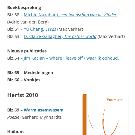
Boekbespreking
Blz.58 –
Michio Nakahara,
een boodschap van de vlinder
(Adrie van den Berg)
Blz.61 –
Yu Chang,
Seeds
(Max Verhart)
Blz.63 –
D. Claire Gallagher,
The nether world
(Max Verhart)
Nieuwe publicaties
Blz.64 –
Jim Kacian – where I leave off / waar ik ophoud.
Blz.65 – Mededelingen
Blz.66 – Vonkjes
Herfst 2010
Blz.69 –
Warm asemwasem
Poëzie
(Gerhard Mynhardt)
Haibuns