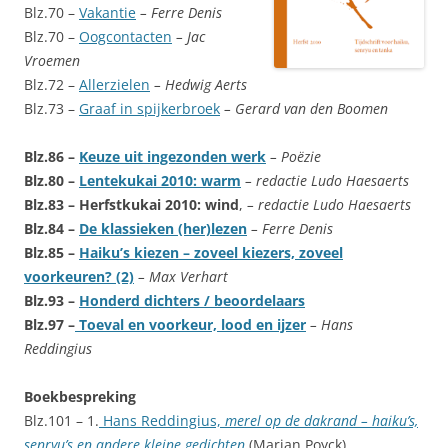
Blz.70 –
Vakantie
– Ferre Denis
Blz.70 –
Oogcontacten
– Jac
Vroemen
Blz.72 –
Allerzielen
– Hedwig Aerts
Blz.73 –
Graaf in spijkerbroek
– Gerard van den Boomen
Blz.86 –
Keuze uit ingezonden werk
– Poëzie
Blz.80 –
Lentekukai 2010: warm
– redactie Ludo Haesaerts
Blz.83 – Herfstkukai 2010: wind
,
– redactie Ludo Haesaerts
Blz.84 –
De klassieken (her)lezen
– Ferre Denis
Blz.85 –
Haiku’s kiezen – zoveel kiezers, zoveel
voorkeuren? (2)
– Max Verhart
Blz.93 –
Honderd dichters / beoordelaars
Blz.97 –
Toeval en voorkeur, lood en ijzer
– Hans
Reddingius
Boekbespreking
Blz.101 – 1.
Hans Reddingius,
merel op de dakrand – haiku’s,
senryu’s en andere kleine gedichten
(Marian Poyck)