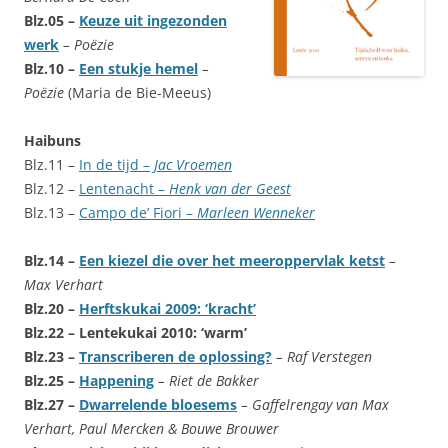
Blz.05 –
Keuze uit ingezonden
werk
– Poëzie
Blz.10 –
Een stukje hemel
–
Poëzie
(Maria de Bie-Meeus)
Haibuns
Blz.11 –
In de tijd –
Jac Vroemen
Blz.12 –
Lentenacht –
Henk van der Geest
Blz.13 –
Campo de’ Fiori –
Marleen Wenneker
Blz.14 –
Een kiezel die over het meeroppervlak ketst
–
Max Verhart
Blz.20 –
Herftskukai 2009: ‘kracht’
Blz.22 – Lentekukai 2010: ‘warm’
Blz.23 –
Transcriberen de oplossing?
– Raf Verstegen
Blz.25 –
Happening
– Riet de Bakker
Blz.27 –
Dwarrelende bloesems
– Gaffelrengay van Max
Verhart, Paul Mercken & Bouwe Brouwer