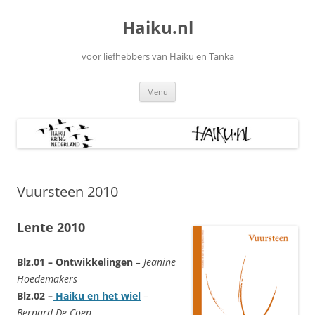
Ga
naar
Haiku.nl
de
inhoud
voor liefhebbers van Haiku en Tanka
Menu
Vuursteen 2010
Lente 2010
Blz.01 – Ontwikkelingen
– Jeanine
Hoedemakers
Blz.02 –
Haiku en het wiel
–
Bernard De Coen