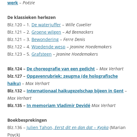
werk
– Poëzie
De klassieken herlezen
Blz.120 – 1.
De waterjuffer
–
Wille Cuvelier
Blz.121 – 2.
Groene wilgen
–
Ad Beenackers
Blz.121 – 3.
Bewondering
–
Ferre Denis
Blz.122 – 4.
Woedende wesp
–
Jeanine Hoedemakers
Blz.123 – 5.
Grafsteen
–
Jeanine Hoedemakers
Blz.124 –
De choreografie van een gedicht
– Max Verhart
blz.127 –
Opgavenrubriek: zeugma (de holografische
haiku)
– Max Verhart
Blz.132 –
Internationaal haikugezelschap bijeen in Gent
–
Max Verhart
Blz.135 –
In memoriam Vladimir Devidé
Max Verhart
Boekbesprekingen
Blz.136 –
Julien Tahon,
Eerst dit en dan dat – Kyoka
(Marian
Poyck)