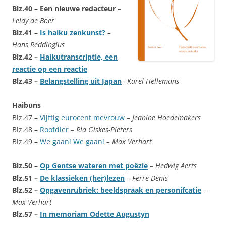
Blz.40 – Een nieuwe redacteur
–
Leidy de Boer
Blz.41 –
Is haiku zenkunst?
–
Hans Reddingius
Blz.42 –
Haikutranscriptie, een
reactie op een reactie
Blz.43 –
Belangstelling uit Japan
– Karel Hellemans
Haibuns
Blz.47 –
Vijftig eurocent mevrouw
– Jeanine Hoedemakers
Blz.48 –
Roofdier
– Ria Giskes-Pieters
Blz.49 –
We gaan! We gaan!
– Max Verhart
Blz.50 –
Op Gentse wateren met poëzie
– Hedwig Aerts
Blz.51 –
De klassieken (her)lezen
– Ferre Denis
Blz.52 –
Opgavenrubriek: beeldspraak en personifcatie
–
Max Verhart
Blz.57 –
In memoriam Odette Augustyn