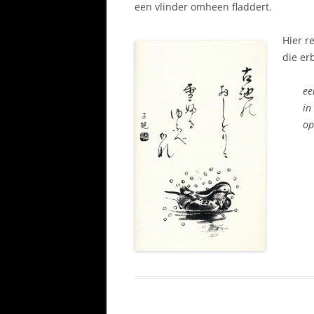
een vlinder omheen fladdert.
Hier r
die erb
ee
in
op