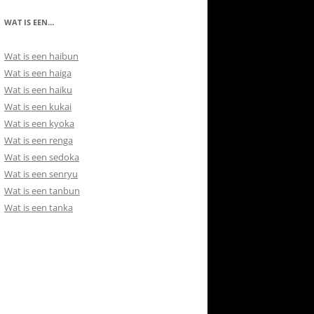
RETOURBELEID
 CONTACT
WAT IS EEN…
ISH
Wat is een haibun
Wat is een haiga
Wat is een haiku
Wat is een kukai
Wat is een kyoka
Wat is een renga
Wat is een sedoka
Wat is een senryu
Wat is een tanbun
Wat is een tanka