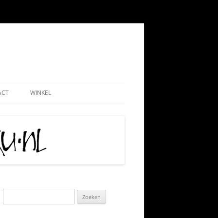
ACT
WINKEL
EMEEN
WEBSHOP
ND
NADMINISTRATIE
MIJN ACCOUNT
 PAUL
AATSCHAP
CONTRIBUTIE HKN
RIJS
IS TIPS
ALGEMENE VOORWAARDEN
TIE
KLACHTENPROCEDURE
Zoeken
naar:
 VRIJWILLIGERSWERK
VERZEND-, LEVERING- EN