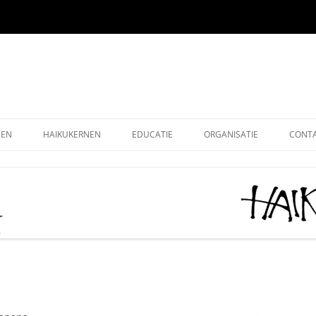
EEN
HAIKUKERNEN
EDUCATIE
ORGANISATIE
CONT
EEN ONLINE
HOE SCHRIJF IK EEN HAIKU
HAIKU KRING NEDERLAND
ALG
EEN OUDE EDITIES
KIDS HAIKU WEDSTRIJD
HAIKU STICHTING NEDERLA
LEDE
EEN – KUKAI
BASISONDERWIJS
MONOKU HAIKUWEDSTRIJD:
LIDM
MERCKEN AANMOEDIGINGSP
VOLWASSENEN-STARTERS
GRAT
2026
VOLWASSENEN-GEVORDERDEN
DONA
AAN HET WOORD 2026
LEUK
HAIKUDAG VLAANDEREN-