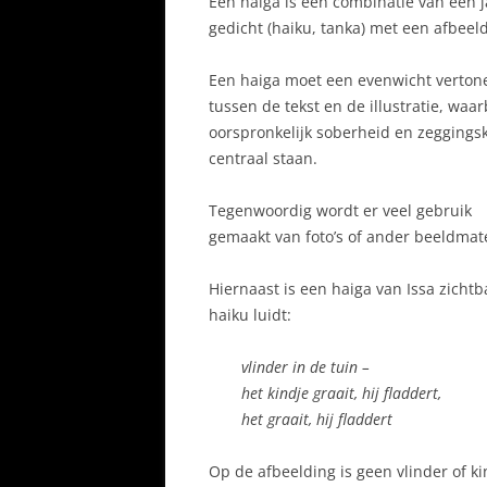
Een haiga is een combinatie van een 
gedicht (haiku, tanka) met een afbeel
Een haiga moet een evenwicht verton
tussen de tekst en de illustratie, waar
oorspronkelijk soberheid en zeggings
centraal staan.
Tegenwoordig wordt er veel gebruik
gemaakt van foto’s of ander beeldmate
Hiernaast is een haiga van Issa zichtb
haiku luidt:
vlinder in de tuin –
het kindje graait, hij fladdert,
het graait, hij fladdert
Op de afbeelding is geen vlinder of ki