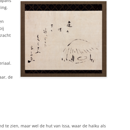
japans
NEDERLAND 2026
ding.
PERS
KIDS HAIKU WEDSTRIJD
en
ENGL
bij
kracht
riaal.
aar, de
nd te zien, maar wel de hut van Issa, waar de haiku als