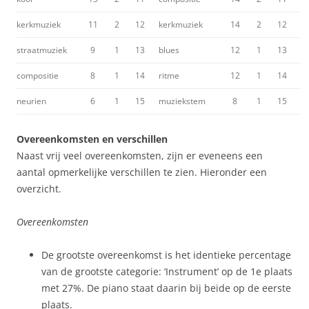
kerkmuziek
11
2
12
kerkmuziek
14
2
12
straatmuziek
9
1
13
blues
12
1
13
compositie
8
1
14
ritme
12
1
14
neurien
6
1
15
muziekstem
8
1
15
Overeenkomsten en verschillen
Naast vrij veel overeenkomsten, zijn er eveneens een
aantal opmerkelijke verschillen te zien. Hieronder een
overzicht.
Overeenkomsten
De grootste overeenkomst is het identieke percentage
van de grootste categorie: ‘Instrument’ op de 1e plaats
met 27%. De piano staat daarin bij beide op de eerste
plaats.