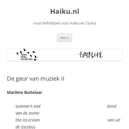
Ga
naar
Haiku.nl
de
inhoud
voor liefhebbers van Haiku en Tanka
Menu
De geur van muziek II
Marlène Buitelaar
summer’s end (eind
van de zomer
the ice-cream van uit
de ijscobus