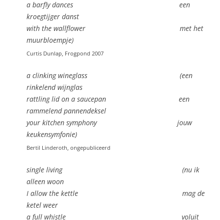
a barfly dances een
kroegtijger danst
with the wallflower met het
muurbloempje)
Curtis Dunlap, Frogpond 2007
a clinking wineglass (een
rinkelend wijnglas
rattling lid on a saucepan een
rammelend pannendeksel
your kitchen symphony jouw
keukensymfonie)
Bertil Linderoth, ongepubliceerd
single living (nu ik
alleen woon
I allow the kettle mag de
ketel weer
a full whistle voluit