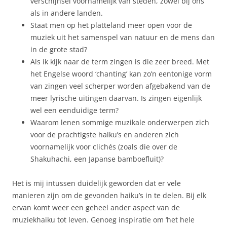
verschijnsel voornamelijk van steden, zowel bij ons
als in andere landen.
Staat men op het platteland meer open voor de
muziek uit het samenspel van natuur en de mens dan
in de grote stad?
Als ik kijk naar de term zingen is die zeer breed. Met
het Engelse woord ‘chanting’ kan zo’n eentonige vorm
van zingen veel scherper worden afgebakend van de
meer lyrische uitingen daarvan. Is zingen eigenlijk
wel een eenduidige term?
Waarom lenen sommige muzikale onderwerpen zich
voor de prachtigste haiku’s en anderen zich
voornamelijk voor clichés (zoals die over de
Shakuhachi, een Japanse bamboefluit)?
Het is mij intussen duidelijk geworden dat er vele
manieren zijn om de gevonden haiku’s in te delen. Bij elk
ervan komt weer een geheel ander aspect van de
muziekhaiku tot leven. Genoeg inspiratie om ‘het hele