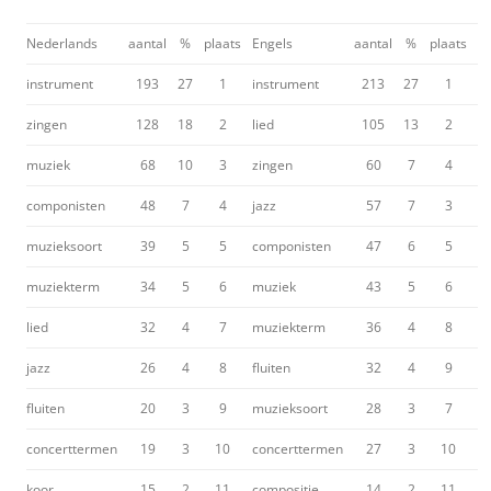
Nederlands
aantal
%
plaats
Engels
aantal
%
plaats
instrument
193
27
1
instrument
213
27
1
zingen
128
18
2
lied
105
13
2
muziek
68
10
3
zingen
60
7
4
componisten
48
7
4
jazz
57
7
3
muzieksoort
39
5
5
componisten
47
6
5
muziekterm
34
5
6
muziek
43
5
6
lied
32
4
7
muziekterm
36
4
8
jazz
26
4
8
fluiten
32
4
9
fluiten
20
3
9
muzieksoort
28
3
7
concerttermen
19
3
10
concerttermen
27
3
10
koor
15
2
11
compositie
14
2
11