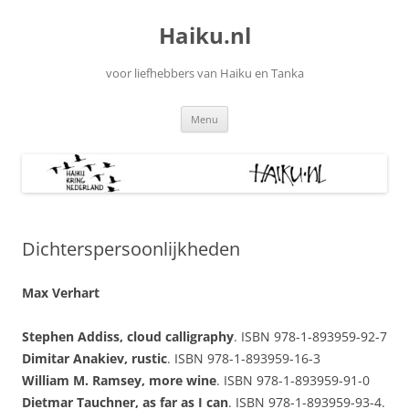
Ga
naar
Haiku.nl
de
inhoud
voor liefhebbers van Haiku en Tanka
Menu
Dichterspersoonlijkheden
Max Verhart
Stephen Addiss, cloud calligraphy
. ISBN 978-1-893959-92-7
Dimitar Anakiev, rustic
. ISBN 978-1-893959-16-3
William M. Ramsey, more wine
. ISBN 978-1-893959-91-0
Dietmar Tauchner, as far as I can
. ISBN 978-1-893959-93-4.