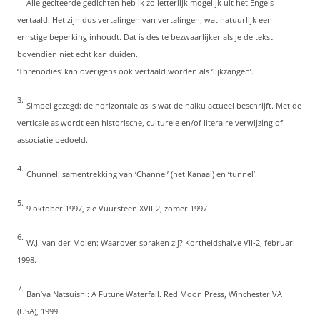
Alle geciteerde gedichten heb ik zo letterlijk mogelijk uit het Engels
vertaald. Het zijn dus vertalingen van vertalingen, wat natuurlijk een
ernstige beperking inhoudt. Dat is des te bezwaarlijker als je de tekst
bovendien niet echt kan duiden.
‘Threnodies’ kan overigens ook vertaald worden als ‘lijkzangen’.
3.
Simpel gezegd: de horizontale as is wat de haiku actueel beschrijft. Met de
verticale as wordt een historische, culturele en/of literaire verwijzing of
associatie bedoeld.
4.
Chunnel: samentrekking van ‘Channel’ (het Kanaal) en ‘tunnel’.
5.
9 oktober 1997, zie Vuursteen XVII-2, zomer 1997
6.
W.J. van der Molen: Waarover spraken zij? Kortheidshalve VII-2, februari
1998.
7.
Ban’ya Natsuishi: A Future Waterfall. Red Moon Press, Winchester VA
(USA), 1999.