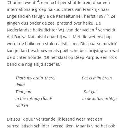
4
‘Chunnel event’
: een tocht per shuttle trein door een
internationale groep haikudichters van Frankrijk naar
5
Engeland en terug via de Kanaaltunnel, herfst 1997
. Ze
gingen dus onder de zee, pratend over haiku! De
6
Nederlandse haikudichter W.J. van der Molen
vermeldt
dat Ban’ya Natsuishi daar bij was. Met die wetenschap
wordt de haiku een stuk realistischer. Die ‘paarse muziek’
kan je dan beschouwen als poëtische beschrijving van wat
de dichter hoorde. (Of het slaat op Deep Purple, een rock
band die nog altijd actief is.)
That’s my brain, there! Dat is mijn brein,
daar!
That gap Dat gat
in the cottony clouds in de katoenachtige
wolken
Dit zou ik puur verstandelijk lezend weer met een
surrealistisch schilderij vergelijken. Maar ik vind het ook