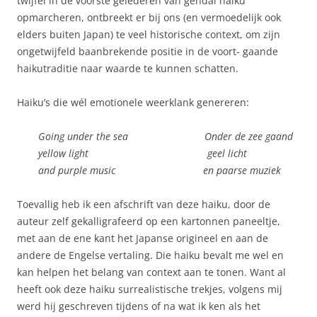
twijfel in de voorste gelederen van gendai haiku
opmarcheren, ontbreekt er bij ons (en vermoedelijk ook
elders buiten Japan) te veel historische context, om zijn
ongetwijfeld baanbrekende positie in de voort- gaande
haikutraditie naar waarde te kunnen schatten.
Haiku’s die wél emotionele weerklank genereren:
Going under the sea Onder de zee gaand
yellow light geel licht
and purple music en paarse muziek
Toevallig heb ik een afschrift van deze haiku, door de
auteur zelf gekalligrafeerd op een kartonnen paneeltje,
met aan de ene kant het Japanse origineel en aan de
andere de Engelse vertaling. Die haiku bevalt me wel en
kan helpen het belang van context aan te tonen. Want al
heeft ook deze haiku surrealistische trekjes, volgens mij
werd hij geschreven tijdens of na wat ik ken als het