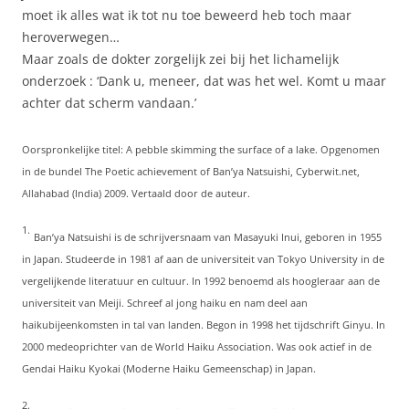
moet ik alles wat ik tot nu toe beweerd heb toch maar
heroverwegen…
Maar zoals de dokter zorgelijk zei bij het lichamelijk
onderzoek : ‘Dank u, meneer, dat was het wel. Komt u maar
achter dat scherm vandaan.’
Oorspronkelijke titel: A pebble skimming the surface of a lake. Opgenomen
in de bundel The Poetic achievement of Ban’ya Natsuishi, Cyberwit.net,
Allahabad (India) 2009. Vertaald door de auteur.
1.
Ban’ya Natsuishi is de schrijversnaam van Masayuki Inui, geboren in 1955
in Japan. Studeerde in 1981 af aan de universiteit van Tokyo University in de
vergelijkende literatuur en cultuur. In 1992 benoemd als hoogleraar aan de
universiteit van Meiji. Schreef al jong haiku en nam deel aan
haikubijeenkomsten in tal van landen. Begon in 1998 het tijdschrift Ginyu. In
2000 medeoprichter van de World Haiku Association. Was ook actief in de
Gendai Haiku Kyokai (Moderne Haiku Gemeenschap) in Japan.
2.