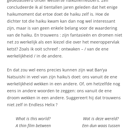
gedebatteerd onder westerse haikuliefhebbers. Zelf
concludeerde ik al tientallen jaren geleden dat het enige
haikumoment dat ertoe doet de haiku zelf is. Hoe de
dichter tot die haiku kwam kan dan nog wel interessant
zijn, maar is van geen enkele belang voor de waardering
van de haiku. En trouwens : zijn fantasieën en dromen niet
net zo werkelijk als een kiezel die over het meeroppervlak
ketst? Zoals ik ooit schreef : ontwaken – / van de ene
werkelijkheid / in de andere.
En dat zou wel eens precies kunnen zijn wat Ban’ya
Natsuishi in veel van zijn haiku’s doet: ons vanuit de ene
werkelijkheid wekken in een andere. Of, om hetzelfde nog
eens in andere woorden te zeggen: ons vanuit de ene
droom wekken in een andere. Suggereert hij dat trouwens
niet zelf in Endless Helix ?
What is this world? Wat is deze wereld?
A thin film between Een dun waas tussen