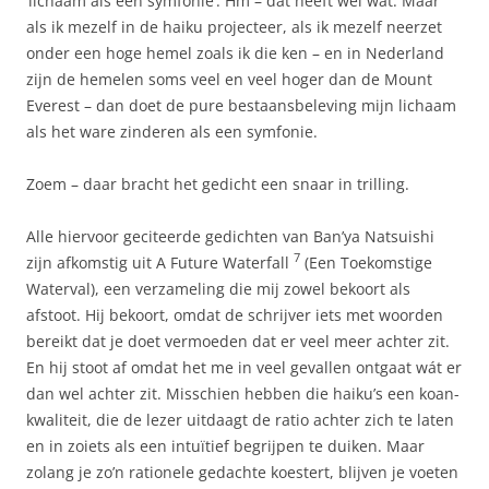
‘lichaam als een symfonie’. Hm – dat heeft wel wat. Maar
als ik mezelf in de haiku projecteer, als ik mezelf neerzet
onder een hoge hemel zoals ik die ken – en in Nederland
zijn de hemelen soms veel en veel hoger dan de Mount
Everest – dan doet de pure bestaansbeleving mijn lichaam
als het ware zinderen als een symfonie.
Zoem – daar bracht het gedicht een snaar in trilling.
Alle hiervoor geciteerde gedichten van Ban’ya Natsuishi
7
zijn afkomstig uit A Future Waterfall
(Een Toekomstige
Waterval), een verzameling die mij zowel bekoort als
afstoot. Hij bekoort, omdat de schrijver iets met woorden
bereikt dat je doet vermoeden dat er veel meer achter zit.
En hij stoot af omdat het me in veel gevallen ontgaat wát er
dan wel achter zit. Misschien hebben die haiku’s een koan-
kwaliteit, die de lezer uitdaagt de ratio achter zich te laten
en in zoiets als een intuïtief begrijpen te duiken. Maar
zolang je zo’n rationele gedachte koestert, blijven je voeten