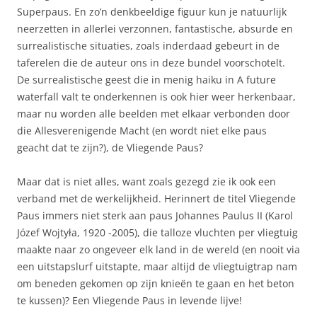
Superpaus. En zo’n denkbeeldige figuur kun je natuurlijk
neerzetten in allerlei verzonnen, fantastische, absurde en
surrealistische situaties, zoals inderdaad gebeurt in de
taferelen die de auteur ons in deze bundel voorschotelt.
De surrealistische geest die in menig haiku in A future
waterfall valt te onderkennen is ook hier weer herkenbaar,
maar nu worden alle beelden met elkaar verbonden door
die Allesverenigende Macht (en wordt niet elke paus
geacht dat te zijn?), de Vliegende Paus?
Maar dat is niet alles, want zoals gezegd zie ik ook een
verband met de werkelijkheid. Herinnert de titel Vliegende
Paus immers niet sterk aan paus Johannes Paulus II (Karol
Józef Wojtyła, 1920 -2005), die talloze vluchten per vliegtuig
maakte naar zo ongeveer elk land in de wereld (en nooit via
een uitstapslurf uitstapte, maar altijd de vliegtuigtrap nam
om beneden gekomen op zijn knieën te gaan en het beton
te kussen)? Een Vliegende Paus in levende lijve!