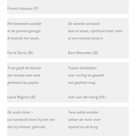
Franck Vasseur (F)
Het betonnen paaltje
De tweede tuinstoel
in de parkeergarage;
laat ze staan, ofschoon haar man
ik hoorde het staan.
al een maand dood is
Ferre Denis (B)
Bart Mesotten (B)
Trots geeft de kleuter
Tussen bladzijden
zijn handje aan oma
over oorlog en geweld
getekend op papier.
een geplette mug
Lieve Mignon (B)
Adri van den berg (NL)
De oude visser –
Twee wilde eenden
vol aandacht boet hij een net
steken de rivier over
dat hij nimmer gebruikt.
lopend op de brug