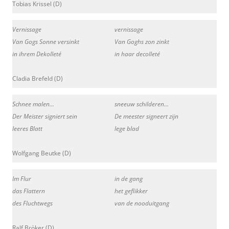
Tobias Krissel (D)
Vernissage
vernissage
Van Gogs Sonne versinkt
Van Goghs zon zinkt
in ihrem Dekolleté
in haar decolleté
Cladia Brefeld (D)
Schnee malen…
sneeuw schilderen…
Der Meister signiert sein
De meester signeert zijn
leeres Blatt
lege blad
Wolfgang Beutke (D)
Im Flur
in de gang
das Flattern
het geflikker
des Fluchtwegs
van de nooduitgang
Ralf Bröker (D)