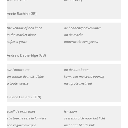
Annie Bachini (GB)
the vendor of bed linen
de beddengoedverkoper
in the market place
op de markt
stifles a yawn
onderdrukt een geeuw
Andrew Detheridge (GB)
sur l’autoroute
op de autobaan
un champ de maïs défile
komt een maïsveld voorbij
à toute vitesse
met grote snelheid
Hélène Leclerc (CDN)
soleil de printemps
lentezon
elle tourne vers la lumière
ze wendt zich naar het licht
son regard aveugle
met haar blinde blik