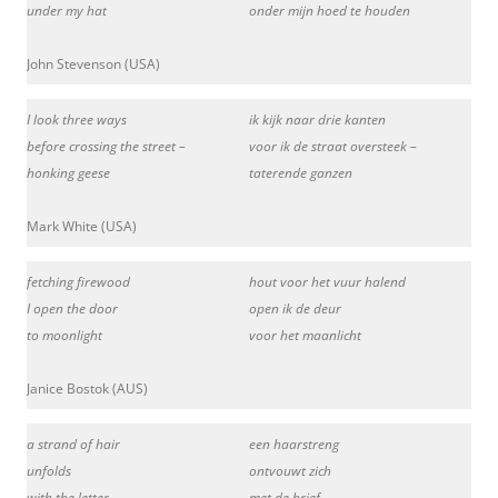
under my hat
onder mijn hoed te houden
John Stevenson (USA)
I look three ways
ik kijk naar drie kanten
before crossing the street –
voor ik de straat oversteek –
honking geese
taterende ganzen
Mark White (USA)
fetching firewood
hout voor het vuur halend
I open the door
open ik de deur
to moonlight
voor het maanlicht
Janice Bostok (AUS)
a strand of hair
een haarstreng
unfolds
ontvouwt zich
with the letter
met de brief