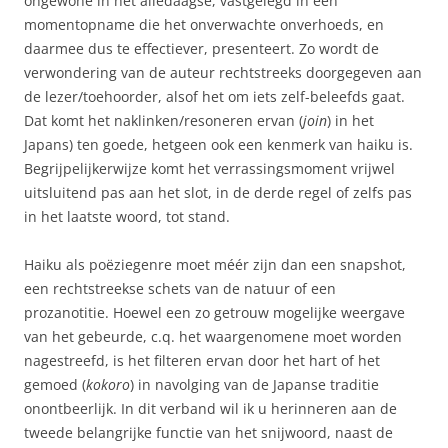
ongewone in het alledaagse, vastgelegd in een
momentopname die het onverwachte onverhoeds, en
daarmee dus te effectiever, presenteert. Zo wordt de
verwondering van de auteur rechtstreeks doorgegeven aan
de lezer/toehoorder, alsof het om iets zelf-beleefds gaat.
Dat komt het naklinken/resoneren ervan (
join
) in het
Japans) ten goede, hetgeen ook een kenmerk van haiku is.
Begrijpelijkerwijze komt het verrassingsmoment vrijwel
uitsluitend pas aan het slot, in de derde regel of zelfs pas
in het laatste woord, tot stand.
Haiku als poëziegenre moet méér zijn dan een snapshot,
een rechtstreekse schets van de natuur of een
prozanotitie. Hoewel een zo getrouw mogelijke weergave
van het gebeurde, c.q. het waargenomene moet worden
nagestreefd, is het filteren ervan door het hart of het
gemoed (
kokoro
) in navolging van de Japanse traditie
onontbeerlijk. In dit verband wil ik u herinneren aan de
tweede belangrijke functie van het snijwoord, naast de