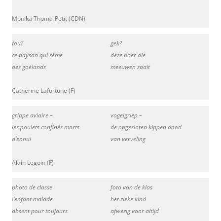
Monika Thoma-Petit (CDN)
fou?
gek?
ce paysan qui sème
deze boer die
des goélands
meeuwen zaait
Catherine Lafortune (F)
grippe aviaire –
vogelgriep –
les poulets confinés morts
de opgesloten kippen dood
d’ennui
van verveling
Alain Legoin (F)
photo de classe
foto van de klas
l’enfant malade
het zieke kind
absent pour toujours
afwezig voor altijd