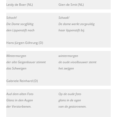
Leidy de Boer (NL)
Gien de Smit (NL)
Schach!
Schaak!
Die Dame sorgfältig
De dame werkt zorgvuldig
den Lippenstift nach
haar lippenstift bij.
Hans-Jürgen Göhrung (D)
Wintermorgen
wintermorgen
der alte Geigenbauer stimmt
de oude vioolbouwer stemt
das Schweigen
het zwijgen
Gabriele Reinhard (D)
Aud dem alten Foto
Op de oude foto
Glanz in den Augen
glans in de ogen
der Verstorbenen.
van de gestorvenen.