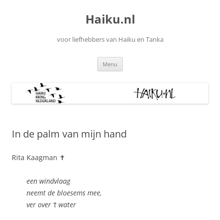
Ga
naar
Haiku.nl
de
inhoud
voor liefhebbers van Haiku en Tanka
Menu
In de palm van mijn hand
Rita Kaagman ✝
een windvlaag
neemt de bloesems mee,
ver over ‘t water