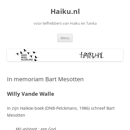
Ga
naar
Haiku.nl
de
inhoud
voor liefhebbers van Haiku en Tanka
Menu
In memoriam Bart Mesotten
Willy Vande Walle
In zijn Haikoe-boek (DNB-Pelckmans, 1986) schreef Bart
Mesotten
Mij volstaat : een God,