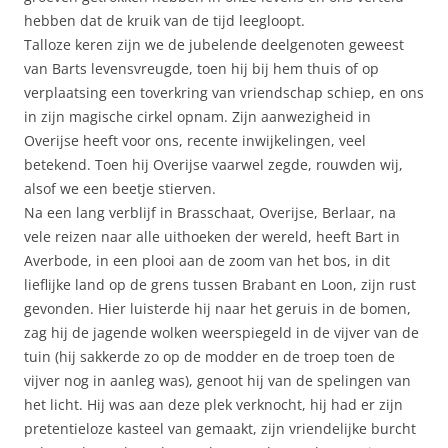
hebben dat de kruik van de tijd leegloopt.
Talloze keren zijn we de jubelende deelgenoten geweest
van Barts levensvreugde, toen hij bij hem thuis of op
verplaatsing een toverkring van vriendschap schiep, en ons
in zijn magische cirkel opnam. Zijn aanwezigheid in
Overijse heeft voor ons, recente inwijkelingen, veel
betekend. Toen hij Overijse vaarwel zegde, rouwden wij,
alsof we een beetje stierven.
Na een lang verblijf in Brasschaat, Overijse, Berlaar, na
vele reizen naar alle uithoeken der wereld, heeft Bart in
Averbode, in een plooi aan de zoom van het bos, in dit
lieflijke land op de grens tussen Brabant en Loon, zijn rust
gevonden. Hier luisterde hij naar het geruis in de bomen,
zag hij de jagende wolken weerspiegeld in de vijver van de
tuin (hij sakkerde zo op de modder en de troep toen de
vijver nog in aanleg was), genoot hij van de spelingen van
het licht. Hij was aan deze plek verknocht, hij had er zijn
pretentieloze kasteel van gemaakt, zijn vriendelijke burcht