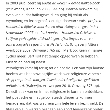
In 2003 publiceert hij
Boven de wolken – derde haikoe-boek
(Pelckmans, Kapellen 2003, 544 pp). Daarna bekwam hij
even van al dat haikugeweld, en ging hij voluit als
etymoloog en lexicograaf. Getuige daarvan :
Valse profeten –
Honderden Bijbelse woorden en uitdrukkingen te gast in het
Nederlands
(2007) en
Rari nantes – Honderden Griekse en
Latijnse gevleugelde uitdrukkingen, afkortingen, voor- en
achtervoegsels te gast in het Nederlands
. (Uitgeverij Altiora,
Averbode 2009. Omvang : 765 pp.) Merk op: geen vijfjarige
cyclus meer, Bart lijkt het tempo opgedreven te hebben.
Misschien had hij haast.
Vervolgens komt hij terug tot de poëzie. Een van zijn laatste
boeken was het omvangrijke werk over religieuze verzen :
Als Jij roept in de morgen. Tweehonderd religieuze gedichten
ontbolsterd
. (Halewijn, Antwerpen 2010. Omvang 575 pp).
De esthetiek van en in het religieuze te kunnen ontdekken,
het poëtische en het geloof steeds dieper te kunnen
benaderen, dat was wat hem zijn hele leven bezighield. De
titels van zijn werken brengen een soort levensgang onder