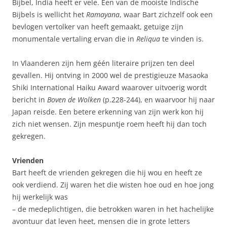
Bijbel, India heeft er vele. Een van de mooiste Indische
Bijbels is wellicht het
Ramayana
, waar Bart zichzelf ook een
bevlogen vertolker van heeft gemaakt, getuige zijn
monumentale vertaling ervan die in
Reliqua
te vinden is.
In Vlaanderen zijn hem géén literaire prijzen ten deel
gevallen. Hij ontving in 2000 wel de prestigieuze Masaoka
Shiki International Haiku Award waarover uitvoerig wordt
bericht in
Boven de Wolken
(p.228-244), en waarvoor hij naar
Japan reisde. Een betere erkenning van zijn werk kon hij
zich niet wensen. Zijn mespuntje roem heeft hij dan toch
gekregen.
Vrienden
Bart heeft de vrienden gekregen die hij wou en heeft ze
ook verdiend. Zij waren het die wisten hoe oud en hoe jong
hij werkelijk was
– de medeplichtigen, die betrokken waren in het hachelijke
avontuur dat leven heet, mensen die in grote letters