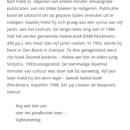
Bart hield er, afgezien van enkele minder omvangrijke
publicaties, van om dikke boeken te redigeren. Publicatie
bood de uitvlucht om op gepaste tijden vrienden uit te
nodigen. Daarbij hield hij zich graag aan een cyclus van vijf
jaren, aan het lustrum. De lange reeks ving aan in 1986
met het eerder genoemde
Haikoe-boek
(DNB Pelckmans,
496 pp.). Iets meer dan vijf jaren nadien, in 1993, vierde hij
feest in Den Blank in Overijse. Te dier gelegenheid werd
zijn boek
Duizend kolibries – Haikoe van hier en elders
(uitg.
Sintjoris, 1993) voorgesteld. De toenmalige Vlaamse
minister van cultuur was daar ook bij aanwezig. Vijf jaar
later hield hij
Een verre vogel – tweede haikoe-boek
(Pelckmans, Kapellen 1998, 541 pp.) boven de doopvont.
Hieruit :
Nog wat late zon
over het goudbruine lover. –
Vijfenzeventig.