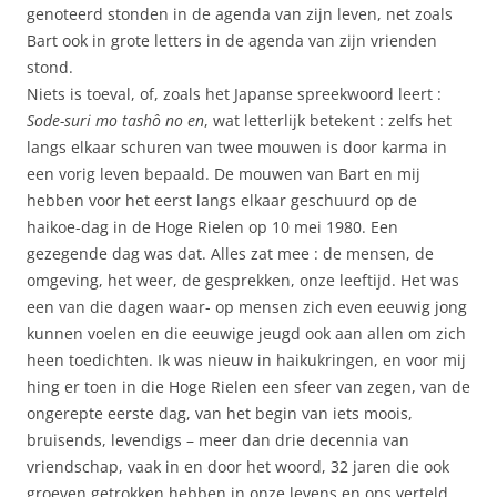
genoteerd stonden in de agenda van zijn leven, net zoals
Bart ook in grote letters in de agenda van zijn vrienden
stond.
Niets is toeval, of, zoals het Japanse spreekwoord leert :
Sode-suri mo tashô no en
, wat letterlijk betekent : zelfs het
langs elkaar schuren van twee mouwen is door karma in
een vorig leven bepaald. De mouwen van Bart en mij
hebben voor het eerst langs elkaar geschuurd op de
haikoe-dag in de Hoge Rielen op 10 mei 1980. Een
gezegende dag was dat. Alles zat mee : de mensen, de
omgeving, het weer, de gesprekken, onze leeftijd. Het was
een van die dagen waar- op mensen zich even eeuwig jong
kunnen voelen en die eeuwige jeugd ook aan allen om zich
heen toedichten. Ik was nieuw in haikukringen, en voor mij
hing er toen in die Hoge Rielen een sfeer van zegen, van de
ongerepte eerste dag, van het begin van iets moois,
bruisends, levendigs – meer dan drie decennia van
vriendschap, vaak in en door het woord, 32 jaren die ook
groeven getrokken hebben in onze levens en ons verteld