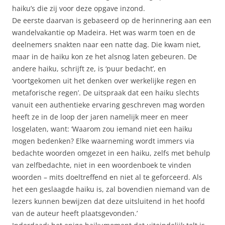
haiku’s die zij voor deze opgave inzond.
De eerste daarvan is gebaseerd op de herinnering aan een
wandelvakantie op Madeira. Het was warm toen en de
deelnemers snakten naar een natte dag. Die kwam niet,
maar in de haiku kon ze het alsnog laten gebeuren. De
andere haiku, schrijft ze, is ‘puur bedacht’, en
‘voortgekomen uit het denken over werkelijke regen en
metaforische regen’. De uitspraak dat een haiku slechts
vanuit een authentieke ervaring geschreven mag worden
heeft ze in de loop der jaren namelijk meer en meer
losgelaten, want: ‘Waarom zou iemand niet een haiku
mogen bedenken? Elke waarneming wordt immers via
bedachte woorden omgezet in een haiku, zelfs met behulp
van zelfbedachte, niet in een woordenboek te vinden
woorden – mits doeltreffend en niet al te geforceerd. Als
het een geslaagde haiku is, zal bovendien niemand van de
lezers kunnen bewijzen dat deze uitsluitend in het hoofd
van de auteur heeft plaatsgevonden.’