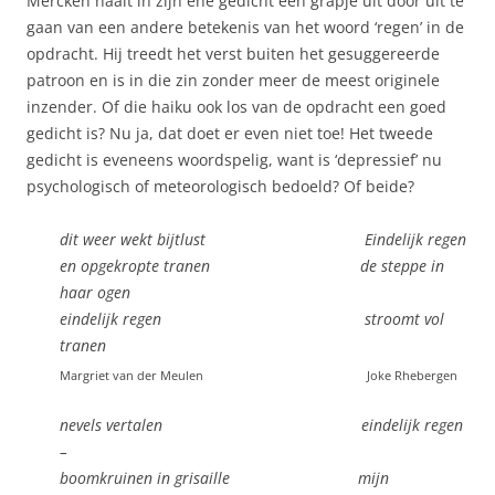
Mercken haalt in zijn ene gedicht een grapje uit door uit te
gaan van een andere betekenis van het woord ‘regen’ in de
opdracht. Hij treedt het verst buiten het gesuggereerde
patroon en is in die zin zonder meer de meest originele
inzender. Of die haiku ook los van de opdracht een goed
gedicht is? Nu ja, dat doet er even niet toe! Het tweede
gedicht is eveneens woordspelig, want is ‘depressief’ nu
psychologisch of meteorologisch bedoeld? Of beide?
dit weer wekt bijtlust Eindelijk regen
en opgekropte tranen de steppe in
haar ogen
eindelijk regen stroomt vol
tranen
Margriet van der Meulen
Joke Rhebergen
nevels vertalen eindelijk regen
–
boomkruinen in grisaille mijn