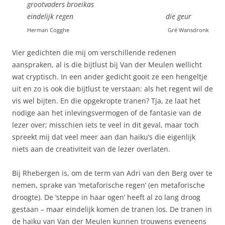
grootvaders broeikas
eindelijk regen die geur
Herman Cogghe
Gré Wansdronk
Vier gedichten die mij om verschillende redenen
aanspraken, al is die bijtlust bij Van der Meulen wellicht
wat cryptisch. In een ander gedicht gooit ze een hengeltje
uit en zo is ook die bijtlust te verstaan: als het regent wil de
vis wel bijten. En die opgekropte tranen? Tja, ze laat het
nodige aan het inlevingsvermogen of de fantasie van de
lezer over; misschien iets te veel in dit geval, maar toch
spreekt mij dat veel meer aan dan haiku’s die eigenlijk
niets aan de creativiteit van de lezer overlaten.
Bij Rhebergen is, om de term van Adri van den Berg over te
nemen, sprake van ‘metaforische regen’ (en metaforische
droogte). De ‘steppe in haar ogen’ heeft al zo lang droog
gestaan – maar eindelijk komen de tranen los. De tranen in
de haiku van Van der Meulen kunnen trouwens eveneens