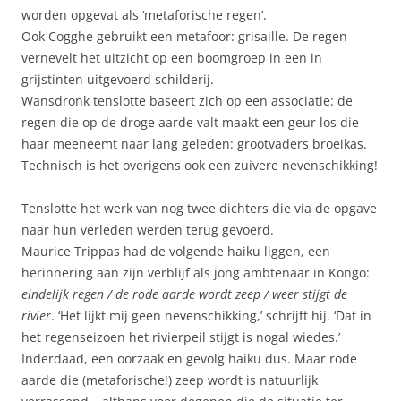
worden opgevat als ‘metaforische regen’.
Ook Cogghe gebruikt een metafoor: grisaille. De regen
vernevelt het uitzicht op een boomgroep in een in
grijstinten uitgevoerd schilderij.
Wansdronk tenslotte baseert zich op een associatie: de
regen die op de droge aarde valt maakt een geur los die
haar meeneemt naar lang geleden: grootvaders broeikas.
Technisch is het overigens ook een zuivere nevenschikking!
Tenslotte het werk van nog twee dichters die via de opgave
naar hun verleden werden terug gevoerd.
Maurice Trippas had de volgende haiku liggen, een
herinnering aan zijn verblijf als jong ambtenaar in Kongo:
eindelijk regen / de rode aarde wordt zeep / weer stijgt de
rivier
. ‘Het lijkt mij geen nevenschikking,’ schrijft hij. ‘Dat in
het regenseizoen het rivierpeil stijgt is nogal wiedes.’
Inderdaad, een oorzaak en gevolg haiku dus. Maar rode
aarde die (metaforische!) zeep wordt is natuurlijk