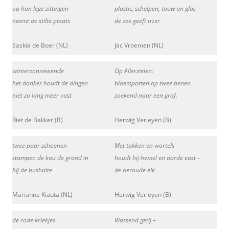
op hun lege zittingen
plastic, schelpen, touw en glas
neemt de stilte plaats
de zee geeft over
Saskia de Boer (NL)
Jac Vroemen (NL)
winterzonnewende
Op Allerzielen:
het donker houdt de dingen
bloempotten op twee benen
niet zo lang meer vast
zoekend naar een graf.
Riet de Bakker (B)
Herwig Verleyen (B)
twee paar schoenen
Met takken en wortels
stampen de kou de grond in
houdt hij hemel en aarde vast –
bij de bushalte
de oeroude eik
Marianne Kiauta (NL)
Herwig Verleyen (B)
de rode kriekjes
Wassend getij –