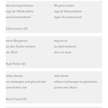
Jetzt wird geschlossen
We gaan sluiten
sagt die Hibiskusblüte
zegt de hibiscusbloem
zum Sommerabend
tegen de zomeravond
Edith Linvers (D)
leerer Biergarten
leeg terras
an den Tischen bedient
de tafels bediend
der Wind
door de wind
Rudi Pfaller (D)
stilles Zimmer
stille kamer
nur lastwagen und glasschrank
alleen vrachtwagen en glazenkast
unterhalten zich
praten met elkaar
René Possél (D)