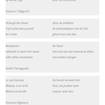
Susumu Takiguchi
through the cloud
door de wolk(en)
Fuji’s snow lips pursed
de sneeuwlippen van de Fuji
for a kiss
getuit voor een kus
Ibukiyama –
De Ibuki –
relluctat to share her snow
niet van zins zijn sneeuw te delen
with other mountains
met andere bergen
Seishi Yamaguchi
Le ciel s’ennuie
De hemel verveelt zich
Maison, si tu es là
Huis, als je daar bent
Montre ta fumée
Laat je rook zien
Seisenui Ogiwara