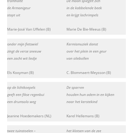
tramhalte
De maan spiegelt zich
de Armanigeur
in de kabbelende beek
stapt uit
en krijgt lachrimpels
Marie-José Van Uffelen (B)
Marie De Bie-Meeus (B)
o
nder mijn fietswiel
Kermismuziek danst
zingt de verse sneeuw
over het plein in een geur
een zacht wit liedje
van oliebollen
Els Kooyman (B)
C. Blommaert-Meysson (B)
op de lichtkoepels
De sparren
geeft een fikse regenbui
houden hun adem in en kijken
een drumsolo weg
naar het kerstekind
Jeanine Hoedemakers (NL)
Karel Hellemans (B)
twee tuinstoelen –
het klotsen van de zee