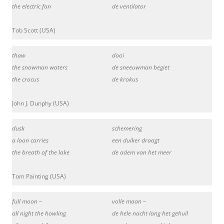
the electric fan
de ventilator
Tob Scott (USA)
thaw
dooi
the snowman waters
de sneeuwman begiet
the crocus
de krokus
John J. Dunphy (USA)
dusk
schemering
a loon carries
een duiker draagt
the breath of the lake
de adem van het meer
Tom Painting (USA)
full moon –
volle maan –
all night the howling
de hele nacht lang het gehuil