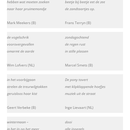
hebben wat moeten zoeken
beetje bij beetje eet de zee
naar haar pruimemondje
de zandtaartjes op.
Mark Meekers (B)
Frans Terryn (B)
de vogelschrik
zondagochtend
voorovergevallen
de regen rust
omarmt de aarde
in stille plassen
Wim Lofvers (NL)
Marcel Smets (B)
in het voorbijgaan
De pony tovert
strelen de treurwilgtakken
met klipklappende hoefjes
geruisloos haar kist
muziek uit de straat
Geert Verbeke (B)
Inge Lievaart (NL)
wintermaan –
dooi
in het ijs op het meer
alle ijspegels