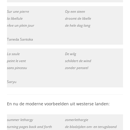
Sur une pierre
Op een steen
la libellule
droomt de libelle
rêve un plein jour
de hele dag lang
Taneda Santoka
La saule
De wilg
peint le vent
schildert de wind
sans pinceau
zonder penseel
Saryu
En nu de moderne voorbeelden uit westerse landen:
summer lethargy
zomerlethargie
turning pages back and forth
de bladzijden om- en terugslaand