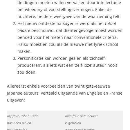
de dingen moeten willen vervalsen door intellectuele
beïnvloeding of voorstellingsvermogen. Enkel de
nuchtere, heldere weergave van de waarneming telt.
Het nieuw ontdekte haikugenre werd als het
totaal
andere
beschouwd, dat dientengevolge moest worden
behoed voor het meten naar conventionele criteria.
Haiku moest en zou als de nieuwe niet-lyriek school
maken.
Personificatie kan worden gezien als ‘zichzelf-
produceren’, als iets wat een ‘zelf-loze’ auteur nooit
zou doen.
Allereerst enkele voorbeelden van twintigste-eeuwse
Japanse auteurs, vertaald uitgaande van Engelse en Franse
uitgaven:
my favourite hillside
mijn favoriete heuvel
has been stolen
is gestolen
by winter fog
door de wintermist