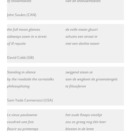
of snowmobiles
van de sneeuwmobiels
John Soules (CAN)
the full moon glances
de volle maan gluurt
sideways sown in a street
schuins een straat in
of ill repuite
met een slechte naam
David Cobb (GB)
Standing in silence
zwijgend staan ze
by the roadside the cornstalks
aan de wegkant de graanstengels
philosophizing
te filosoferen
Sam Yada Cannarozzi (USA)
Le vieux paulownia
het oude Kaaps viooltje
voudrait une fois
zou zo graag nog één keer
fleurir au printemps
bloeien in de lente