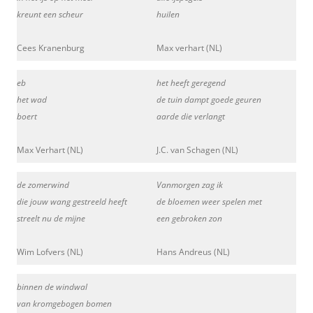
kreunt een scheur
huilen
Cees Kranenburg
Max verhart (NL)
eb
het heeft geregend
het wad
de tuin dampt goede geuren
boert
aarde die verlangt
Max Verhart (NL)
J.C. van Schagen (NL)
de zomerwind
Vanmorgen zag ik
die jouw wang gestreeld heeft
de bloemen weer spelen met
streelt nu de mijne
een gebroken zon
Wim Lofvers (NL)
Hans Andreus (NL)
binnen de windwal
van kromgebogen bomen