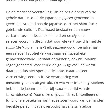
metaforen en allegorieën duidelijk zijn.
De animatische voorstelling van de bezieldheid van de
gehele natuur, door de Japanners
gijinka
genoemd, is
geenszins vreemd aan de Japanse, door het shintoïsme
getekende cultuur. Daarnaast bestaat er een nauw
verband tussen deze bezieldheid en de
kigo
, het
seizoenwoord, in die zin dat voor wie vertrouwd is met de
saijiki
(de ‘kigo-almanak’) elk seizoenwoord [behalve naar
een seizoen] subtiel verwijst naar een specifieke
gemoedstoestand. Zo staat de wisteria, ook wel blauwe
regen genaamd, voor een diep geluksgevoel, en wordt
daarmee dus niet speciaal de lente, maar veeleer
vernieuwing, een positieve verandering van
omstandigheden uitgedrukt. En wat voor intense gevoelens
hebben de Japanners niet bij
sakura
, de tijd van de
kersenbloesem? Door deze diepgaandere, bovenliggende
functionele betekenis van het seizoenwoord kan de minder
bedekte personificatie overbodig, ja zelfs smakeloos