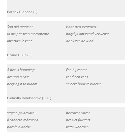
Patrick Blanche (F)
Son nid mamené
Haar nest verwoest
la pie par trop mécontente
hogelijk ontstemd verwenst
invective le vent
de ekster de wind
Bruno Hulin (F)
A bee is humming
Een bij zoemt
around a rose
rond een roos
begging it to bloom
smeekt haar te bloeien
Ludmilla Balabanove (BUL)
stagno ghiacciato –
bevroren vijver –
il canneto mórmora
het riet fluistert
parole bianche
witte woorden