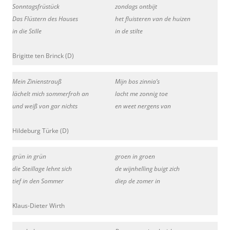
Sonntagsfrüstück
zondags ontbijt
Das Flüstern des Hauses
het fluisteren van de huizen
in die Stille
in de stilte
Brigitte ten Brinck (D)
Mein Zinienstrauß
Mijn bos zinnia’s
lächelt mich sommerfroh an
lacht me zonnig toe
und weiß von gar nichts
en weet nergens van
Hildeburg Türke (D)
grün in grün
groen in groen
die Steillage lehnt sich
de wijnhelling buigt zich
tief in den Sommer
diep de zomer in
Klaus-Dieter Wirth