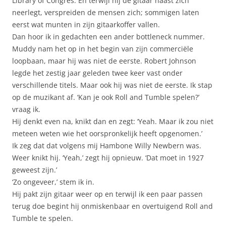
Library of Congres. En terwijl hij de gitaar naast zich
neerlegt, verspreiden de mensen zich; sommigen laten
eerst wat munten in zijn gitaarkoffer vallen.
Dan hoor ik in gedachten een ander bottleneck nummer.
Muddy nam het op in het begin van zijn commerciële
loopbaan, maar hij was niet de eerste. Robert Johnson
legde het zestig jaar geleden twee keer vast onder
verschillende titels. Maar ook hij was niet de eerste. Ik stap
op de muzikant af. ‘Kan je ook Roll and Tumble spelen?’
vraag ik.
Hij denkt even na, knikt dan en zegt: ‘Yeah. Maar ik zou niet
meteen weten wie het oorspronkelijk heeft opgenomen.’
Ik zeg dat dat volgens mij Hambone Willy Newbern was.
Weer knikt hij. ‘Yeah,’ zegt hij opnieuw. ‘Dat moet in 1927
geweest zijn.’
‘Zo ongeveer,’ stem ik in.
Hij pakt zijn gitaar weer op en terwijl ik een paar passen
terug doe begint hij onmiskenbaar en overtuigend Roll and
Tumble te spelen.