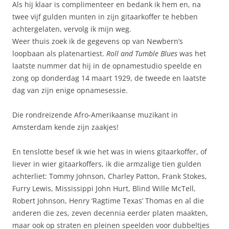
Als hij klaar is complimenteer en bedank ik hem en, na
twee vijf gulden munten in zijn gitaarkoffer te hebben
achtergelaten, vervolg ik mijn weg.
Weer thuis zoek ik de gegevens op van Newbern’s
loopbaan als platenartiest.
Roll and Tumble Blues
was het
laatste nummer dat hij in de opnamestudio speelde en
zong op donderdag 14 maart 1929, de tweede en laatste
dag van zijn enige opnamesessie.
Die rondreizende Afro-Amerikaanse muzikant in
Amsterdam kende zijn zaakjes!
En tenslotte besef ik wie het was in wiens gitaarkoffer, of
liever in wier gitaarkoffers, ik die armzalige tien gulden
achterliet: Tommy Johnson, Charley Patton, Frank Stokes,
Furry Lewis, Mississippi John Hurt, Blind Wille McTell,
Robert Johnson, Henry ‘Ragtime Texas’ Thomas en al die
anderen die zes, zeven decennia eerder platen maakten,
maar ook op straten en pleinen speelden voor dubbeltjes