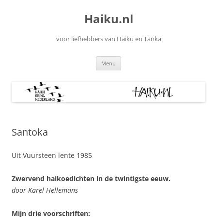
Ga
naar
Haiku.nl
de
inhoud
voor liefhebbers van Haiku en Tanka
Menu
Santoka
Uit Vuursteen lente 1985
Zwervend haikoedichten in de twintigste eeuw.
door Karel Hellemans
Mijn drie voorschriften: