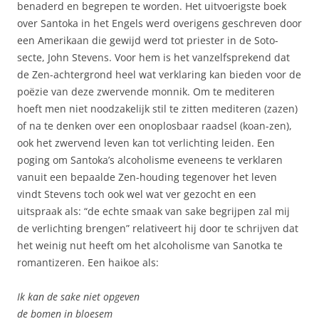
benaderd en begrepen te worden. Het uitvoerigste boek
over Santoka in het Engels werd overigens geschreven door
een Amerikaan die gewijd werd tot priester in de Soto-
secte, John Stevens. Voor hem is het vanzelfsprekend dat
de Zen-achtergrond heel wat verklaring kan bieden voor de
poëzie van deze zwervende monnik. Om te mediteren
hoeft men niet noodzakelijk stil te zitten mediteren (zazen)
of na te denken over een onoplosbaar raadsel (koan-zen),
ook het zwervend leven kan tot verlichting leiden. Een
poging om Santoka’s alcoholisme eveneens te verklaren
vanuit een bepaalde Zen-houding tegenover het leven
vindt Stevens toch ook wel wat ver gezocht en een
uitspraak als: “de echte smaak van sake begrijpen zal mij
de verlichting brengen” relativeert hij door te schrijven dat
het weinig nut heeft om het alcoholisme van Sanotka te
romantizeren. Een haikoe als:
Ik kan de sake niet opgeven
de bomen in bloesem