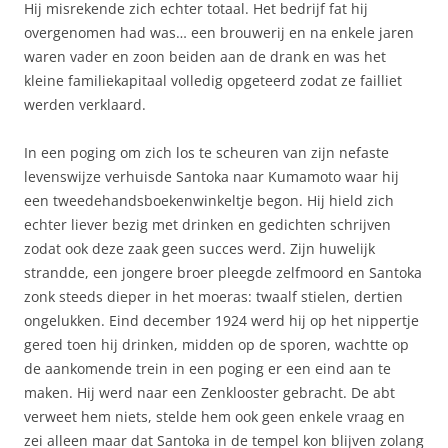
Hij misrekende zich echter totaal. Het bedrijf fat hij
overgenomen had was… een brouwerij en na enkele jaren
waren vader en zoon beiden aan de drank en was het
kleine familiekapitaal volledig opgeteerd zodat ze failliet
werden verklaard.
In een poging om zich los te scheuren van zijn nefaste
levenswijze verhuisde Santoka naar Kumamoto waar hij
een tweedehandsboekenwinkeltje begon. Hij hield zich
echter liever bezig met drinken en gedichten schrijven
zodat ook deze zaak geen succes werd. Zijn huwelijk
strandde, een jongere broer pleegde zelfmoord en Santoka
zonk steeds dieper in het moeras: twaalf stielen, dertien
ongelukken. Eind december 1924 werd hij op het nippertje
gered toen hij drinken, midden op de sporen, wachtte op
de aankomende trein in een poging er een eind aan te
maken. Hij werd naar een Zenklooster gebracht. De abt
verweet hem niets, stelde hem ook geen enkele vraag en
zei alleen maar dat Santoka in de tempel kon blijven zolang