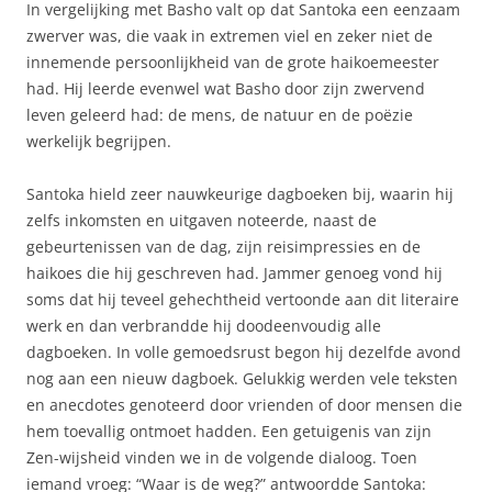
In vergelijking met Basho valt op dat Santoka een eenzaam
zwerver was, die vaak in extremen viel en zeker niet de
innemende persoonlijkheid van de grote haikoemeester
had. Hij leerde evenwel wat Basho door zijn zwervend
leven geleerd had: de mens, de natuur en de poëzie
werkelijk begrijpen.
Santoka hield zeer nauwkeurige dagboeken bij, waarin hij
zelfs inkomsten en uitgaven noteerde, naast de
gebeurtenissen van de dag, zijn reisimpressies en de
haikoes die hij geschreven had. Jammer genoeg vond hij
soms dat hij teveel gehechtheid vertoonde aan dit literaire
werk en dan verbrandde hij doodeenvoudig alle
dagboeken. In volle gemoedsrust begon hij dezelfde avond
nog aan een nieuw dagboek. Gelukkig werden vele teksten
en anecdotes genoteerd door vrienden of door mensen die
hem toevallig ontmoet hadden. Een getuigenis van zijn
Zen-wijsheid vinden we in de volgende dialoog. Toen
iemand vroeg: “Waar is de weg?” antwoordde Santoka: