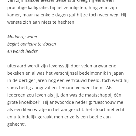
Van zijn haikoemeester Seisensui kreeg hij eens een
prachtige kalligrafie. hij liet ze inlijsten, hing ze in zijn
kamer, maar na enkele dagen gaf hij ze toch weer weg. Hij
wenste zich aan niets te hechten.
Modderig water
begint opnieuw te vloeien
en wordt helder
uiteraard wordt zijn levensstijl door velen argwanend
bekeken en al was het verschijnsel bedelmonnik in Japan
in de dertiger jaren nog een vertrouwd beeld, toch werd hij
soms heftig aangevallen. Iemand verweet hem: “Als
iedereen zou leven als jij, dan was de maatschappij één
grote knoeiboel”. Hij antwoordde nederig: “Beschouw me
als een klein wratje in het aangezicht: het stoort niet echt
en uiteindelijk geraakt men er zelfs een beetje aan
gehecht”.