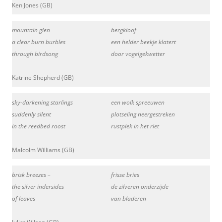
Ken Jones (GB)
mountain glen
bergkloof
a clear burn burbles
een helder beekje klatert
through birdsong
door vogelgekwetter
Katrine Shepherd (GB)
sky-darkening starlings
een wolk spreeuwen
suddenly silent
plotseling neergestreken
in the reedbed roost
rustplek in het riet
Malcolm Williams (GB)
brisk breezes –
frisse bries
the silver indersides
de zilveren onderzijde
of leaves
van bladeren