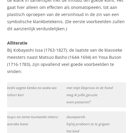
de klank in samenspel met de inhoud ten goede komt. Het
gaat hier alleen om effecten als onomatopeeën, tot aan
plastisch oproepen van de versinhoud in de zin van een
symbolische klankbetekenis. (De eerste voorbeelden zullen
dit aanzienlijk verduidelijken.)
Alliteratie
Bij Kobayashi Issa (1763-1827), de laatste van de klassieke
meesters naast Matsuo Basho (1644-1694) en Yosa Buson
(1716-1783), zijn opvallend veel goede voorbeelden te
vinden:
keshi sagete kenka no waka wo
met mijn klaproos in de hand
tohori keri
mag ik jullie geruzie
even passeren?
tsuyu no tama tsumande mitaru
dauwparels
warabe kana
hij/zij probeert ze te grijpen
het kind