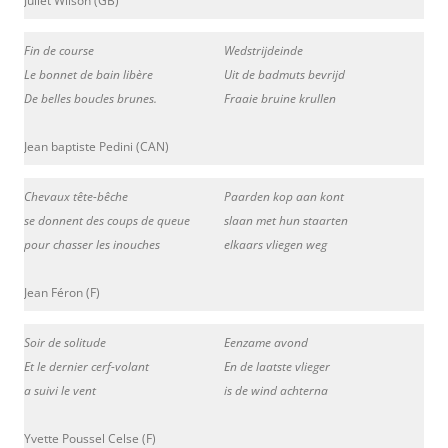
Juliet Wilson (GB)
Fin de course
Wedstrijdeinde
Le bonnet de bain libère
Uit de badmuts bevrijd
De belles boucles brunes.
Fraaie bruine krullen
Jean baptiste Pedini (CAN)
Chevaux tête-bêche
Paarden kop aan kont
se donnent des coups de queue
slaan met hun staarten
pour chasser les inouches
elkaars vliegen weg
Jean Féron (F)
Soir de solitude
Eenzame avond
Et le dernier cerf-volant
En de laatste vlieger
a suivi le vent
is de wind achterna
Yvette Poussel Celse (F)