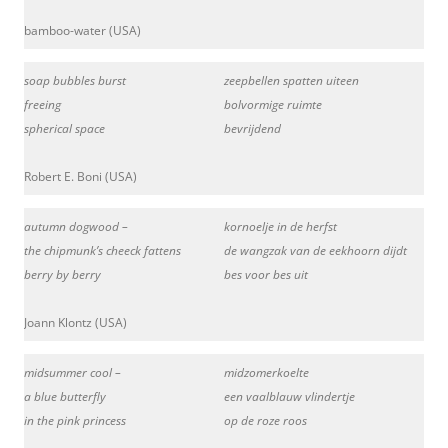
bamboo-water (USA)
soap bubbles burst
zeepbellen spatten uiteen
freeing
bolvormige ruimte
spherical space
bevrijdend
Robert E. Boni (USA)
autumn dogwood –
kornoelje in de herfst
the chipmunk’s cheeck fattens
de wangzak van de eekhoorn dijdt
berry by berry
bes voor bes uit
Joann Klontz (USA)
midsummer cool –
midzomerkoelte
a blue butterfly
een vaalblauw vlindertje
in the pink princess
op de roze roos