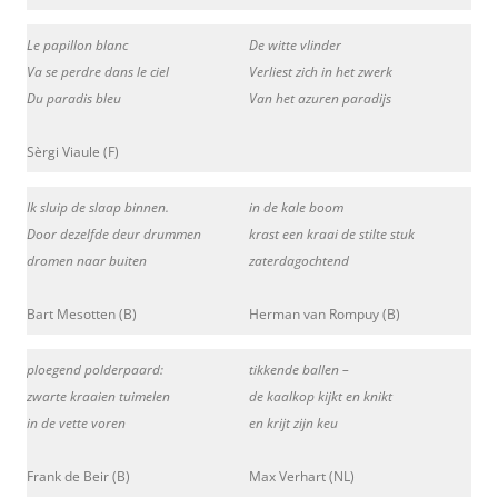
Le papillon blanc
De witte vlinder
Va se perdre dans le ciel
Verliest zich in het zwerk
Du paradis bleu
Van het azuren paradijs
Sèrgi Viaule (F)
Ik sluip de slaap binnen.
in de kale boom
Door dezelfde deur drummen
krast een kraai de stilte stuk
dromen naar buiten
zaterdagochtend
Bart Mesotten (B)
Herman van Rompuy (B)
ploegend polderpaard:
tikkende ballen –
zwarte kraaien tuimelen
de kaalkop kijkt en knikt
in de vette voren
en krijt zijn keu
Frank de Beir (B)
Max Verhart (NL)