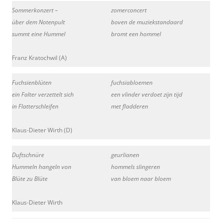
Sommerkonzert –
zomerconcert
über dem Notenpult
boven de muziekstandaard
summt eine Hummel
bromt een hommel
Franz Kratochwil (A)
Fuchsienblüten
fuchsiabloemen
ein Falter verzettelt sich
een vlinder verdoet zijn tijd
in Flatterschleifen
met fladderen
Klaus-Dieter Wirth (D)
Duftschnüre
geurlianen
Hummeln hangeln von
hommels slingeren
Blüte zu Blüte
van bloem naar bloem
Klaus-Dieter Wirth