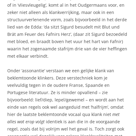
of in ‘vliesvleugelig’, komt al in het Oudgermaans voor, en
zeker niet alleen als klankverrijking, maar ook in een
structuurverlenende vorm, zoals bijvoorbeeld in het derde
lied van de Edda: ‘da sitzt Sigurd besudelt mit Blut und
Brät am Feuer des Fafnirs Herz’, (daar zit Sigurd bezoedeld
met bloed, en braadt boven het vuur het hart van Fafnir)
waarin het zogenaamde stafrijm drie van de vier heffingen
met elkaar verbindt.
Onder ‘assonantie’ verstaan we een gelijke klank van
beklemtoonde klinkers. Deze verstechniek kom je
veelvuldig tegen in de oudere Franse, Spaande en
Portugese literatuur. Ze is minder opvallend – zie
bijvoorbeeld: lief/diep, lepel/gewemel – en wordt aan het
einde van regels ook wel aangeduid met ‘halfrijm’, omdat
hier de laatste beklemtoonde vocaal qua klank niet
met
alles wat erop volgt
identiek is aan die in de voorgaande
regel, zoals dat bij volrijm wel het geval is. Toch zorgt ook