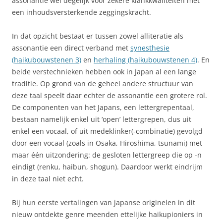
assonantie wel degelijk voor zekere klankkwaliteiten met
een inhoudsversterkende zeggingskracht.
In dat opzicht bestaat er tussen zowel alliteratie als
assonantie een direct verband met
synesthesie
(haikubouwstenen 3)
en
herhaling (haikubouwstenen 4)
. En
beide verstechnieken hebben ook in Japan al een lange
traditie. Op grond van de geheel andere structuur van
deze taal speelt daar echter de assonantie een grotere rol.
De componenten van het Japans, een lettergrepentaal,
bestaan namelijk enkel uit ‘open’ lettergrepen, dus uit
enkel een vocaal, of uit medeklinker(-combinatie) gevolgd
door een vocaal (zoals in Osaka, Hiroshima, tsunami) met
maar één uitzondering: de gesloten lettergreep die op -n
eindigt (renku, haibun, shogun). Daardoor werkt eindrijm
in deze taal niet echt.
Bij hun eerste vertalingen van japanse originelen in dit
nieuw ontdekte genre meenden ettelijke haikupioniers in