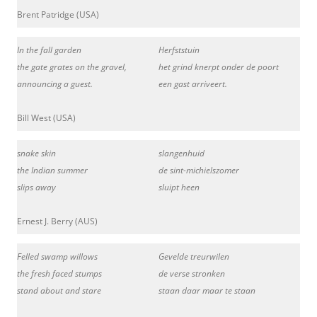
Brent Patridge (USA)
In the fall garden
Herfststuin
the gate grates on the gravel,
het grind knerpt onder de poort
announcing a guest.
een gast arriveert.
Bill West (USA)
snake skin
slangenhuid
the Indian summer
de sint-michielszomer
slips away
sluipt heen
Ernest J. Berry (AUS)
Felled swamp willows
Gevelde treurwilen
the fresh faced stumps
de verse stronken
stand about and stare
staan daar maar te staan