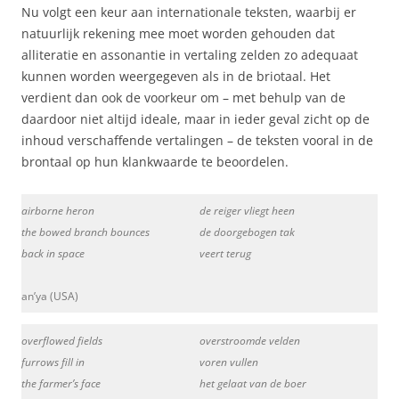
Nu volgt een keur aan internationale teksten, waarbij er
natuurlijk rekening mee moet worden gehouden dat
alliteratie en assonantie in vertaling zelden zo adequaat
kunnen worden weergegeven als in de briotaal. Het
verdient dan ook de voorkeur om – met behulp van de
daardoor niet altijd ideale, maar in ieder geval zicht op de
inhoud verschaffende vertalingen – de teksten vooral in de
brontaal op hun klankwaarde te beoordelen.
airborne heron
de reiger vliegt heen
the bowed branch bounces
de doorgebogen tak
back in space
veert terug
an’ya (USA)
overflowed fields
overstroomde velden
furrows fill in
voren vullen
the farmer’s face
het gelaat van de boer