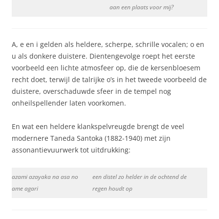
aan een plaats voor mij?
A, e en i gelden als heldere, scherpe, schrille vocalen; o en
u als donkere duistere. Dientengevolge roept het eerste
voorbeeld een lichte atmosfeer op, die de kersenbloesem
recht doet, terwijl de talrijke o’s in het tweede voorbeeld de
duistere, overschaduwde sfeer in de tempel nog
onheilspellender laten voorkomen.
En wat een heldere klankspelvreugde brengt de veel
modernere Taneda Santoka (1882-1940) met zijn
assonantievuurwerk tot uitdrukking:
azami azayaka na asa no
een distel zo helder in de ochtend de
ame agari
regen houdt op