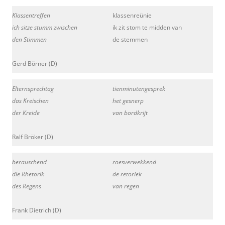
Klassentreffen
klassenreünie
ich sitze stumm zwischen
ik zit stom te midden van
den Stimmen
de stemmen
Gerd Börner (D)
Elternsprechtag
tienminutengesprek
das Kreischen
het gesnerp
der Kreide
van bordkrijt
Ralf Bröker (D)
berauschend
roesverwekkend
die Rhetorik
de retoriek
des Regens
van regen
Frank Dietrich (D)