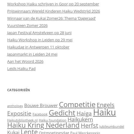
Workshop Haiku schrijven in Goor op 20 september
Prijswinnaars Wereld Kinderen Haiku Wedstrijd 2026
Winnaar van de Kukai Zomer26: Thema ‘Dageraad’
Vuursteen Zomer 2026
Japan Festival Amstelveen op 28 juni
Haiku Workshop in Leiden op 29 mei
Haikudag in Antwerpen 11 oktober
Japanmarkt in Leiden 24 mei
Aan het Woord 2026
Leids Haiku Pad
CATEGORIEËN
Competitie
Engels
Bouwe Brouwer
anthology
Haiku
Gedicht
Expositie
Haiga
Facebook
Haikukern
Haikubibliotheek.nl
Haiku foundation
Haiku Kring Nederland
Herfst
Jubileumbundel
Lente
Kukai
Ontmoetingsdag
Paul Merckenprijs