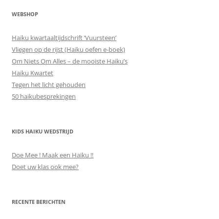
WEBSHOP
Haiku kwartaaltijdschrift ‘Vuursteen’
Vliegen op de rijst (Haiku oefen e-boek)
Om Niets Om Alles – de mooiste Haiku’s
Haiku Kwartet
Tegen het licht gehouden
50 haikubesprekingen
KIDS HAIKU WEDSTRIJD
Doe Mee ! Maak een Haiku !!
Doet uw klas ook mee?
RECENTE BERICHTEN