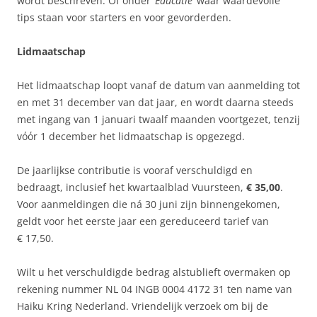
wordt beschreven. Of onder ‘
Educatie’
waar waardevolle
tips staan voor starters en voor gevorderden.
Lidmaatschap
Het lidmaatschap loopt vanaf de datum van aanmelding tot
en met 31 december van dat jaar, en wordt daarna steeds
met ingang van 1 januari twaalf maanden voortgezet, tenzij
vόόr 1 december het lidmaatschap is opgezegd.
De jaarlijkse contributie is vooraf verschuldigd en
bedraagt, inclusief het kwartaalblad Vuursteen,
€ 35,00
.
Voor aanmeldingen die ná 30 juni zijn binnengekomen,
geldt voor het eerste jaar een gereduceerd tarief van
€ 17,50.
Wilt u het verschuldigde bedrag alstublieft overmaken op
rekening nummer NL 04 INGB 0004 4172 31 ten name van
Haiku Kring Nederland. Vriendelijk verzoek om bij de