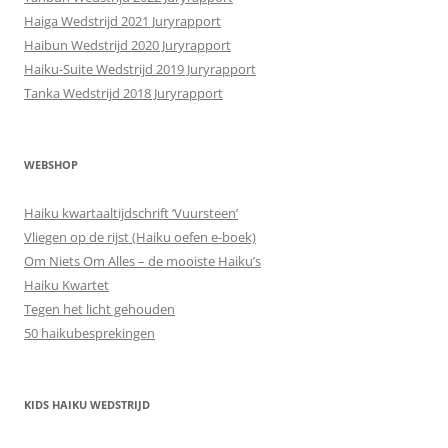
Haiga Wedstrijd 2021 Juryrapport
Haibun Wedstrijd 2020 Juryrapport
Haiku-Suite Wedstrijd 2019 Juryrapport
Tanka Wedstrijd 2018 Juryrapport
WEBSHOP
Haiku kwartaaltijdschrift ‘Vuursteen’
Vliegen op de rijst (Haiku oefen e-boek)
Om Niets Om Alles – de mooiste Haiku’s
Haiku Kwartet
Tegen het licht gehouden
50 haikubesprekingen
KIDS HAIKU WEDSTRIJD