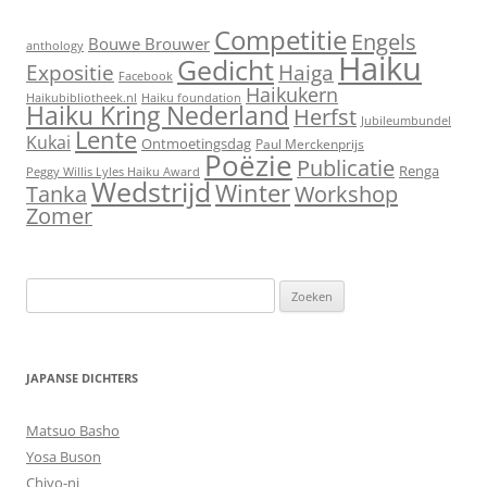
Competitie
Engels
Bouwe Brouwer
anthology
Haiku
Gedicht
Expositie
Haiga
Facebook
Haikukern
Haikubibliotheek.nl
Haiku foundation
Haiku Kring Nederland
Herfst
Jubileumbundel
Lente
Kukai
Ontmoetingsdag
Paul Merckenprijs
Poëzie
Publicatie
Renga
Peggy Willis Lyles Haiku Award
Wedstrijd
Winter
Workshop
Tanka
Zomer
Zoeken
naar:
JAPANSE DICHTERS
Matsuo Basho
Yosa Buson
Chiyo-ni