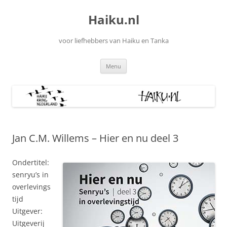
Ga
naar
Haiku.nl
de
inhoud
voor liefhebbers van Haiku en Tanka
Menu
Jan C.M. Willems – Hier en nu deel 3
Ondertitel:
senryu’s in
overlevings
tijd
Uitgever:
Uitgeverij