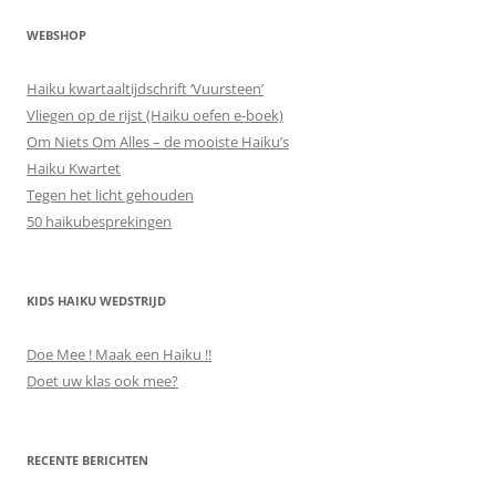
WEBSHOP
Haiku kwartaaltijdschrift ‘Vuursteen’
Vliegen op de rijst (Haiku oefen e-boek)
Om Niets Om Alles – de mooiste Haiku’s
Haiku Kwartet
Tegen het licht gehouden
50 haikubesprekingen
KIDS HAIKU WEDSTRIJD
Doe Mee ! Maak een Haiku !!
Doet uw klas ook mee?
RECENTE BERICHTEN