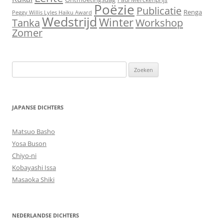
Poëzie
Publicatie
Renga
Peggy Willis Lyles Haiku Award
Wedstrijd
Winter
Workshop
Tanka
Zomer
Zoeken
naar:
JAPANSE DICHTERS
Matsuo Basho
Yosa Buson
Chiyo-ni
Kobayashi Issa
Masaoka Shiki
NEDERLANDSE DICHTERS