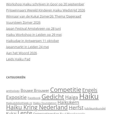
Workshop Haiku schrijven in Goor op 20 september
Prijswinnaars Wereld Kinderen Haiku Wedstrijd 2026
Winnaar van de Kukai Zomer26: Thema ‘Dageraad’
Vuursteen Zomer 2026
Japan Festival Amstelveen op 28 juni
Haiku Workshop in Leiden op 29 mei
Haikudag in Antwerpen 11 oktober
Japanmarkt in Leiden 24 mei
Aan het Woord 2026
Leids Haiku Pad
CATEGORIEËN
Competitie
Engels
Bouwe Brouwer
anthology
Haiku
Gedicht
Expositie
Haiga
Facebook
Haikukern
Haikubibliotheek.nl
Haiku foundation
Haiku Kring Nederland
Herfst
Jubileumbundel
Lente
Kukai
Ontmoetingsdag
Paul Merckenprijs