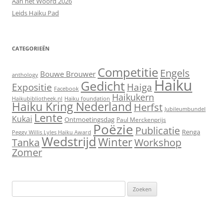
Aan het Woord 2026
Leids Haiku Pad
CATEGORIEËN
Competitie
Engels
Bouwe Brouwer
anthology
Haiku
Gedicht
Expositie
Haiga
Facebook
Haikukern
Haikubibliotheek.nl
Haiku foundation
Haiku Kring Nederland
Herfst
Jubileumbundel
Lente
Kukai
Ontmoetingsdag
Paul Merckenprijs
Poëzie
Publicatie
Renga
Peggy Willis Lyles Haiku Award
Wedstrijd
Winter
Workshop
Tanka
Zomer
Zoeken
naar: