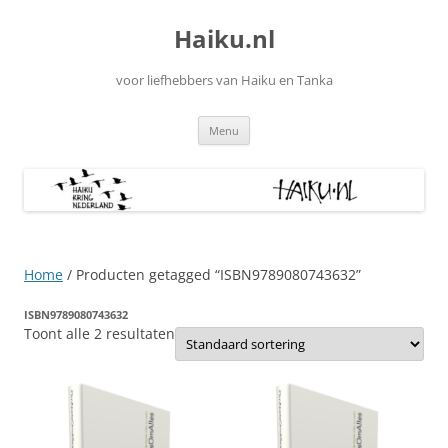
Ga
naar
Haiku.nl
de
inhoud
voor liefhebbers van Haiku en Tanka
Menu
Home
/ Producten getagged “ISBN9789080743632”
ISBN9789080743632
Toont alle 2 resultaten