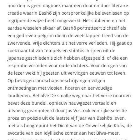
noorden is geen dagboek maar een door en door literaire
creatie waarin Bashõ zijn oorspronkelijke belevenissen op
ingrijpende wijze heeft omgewerkt. Het sublieme en het
aardse wisselen elkaar af. Bashõ portretteert zichzelf als
een gedreven pelgrim die in de voetstappen treed van de
zwervende, vrije dichters uit het verre verleden. Hij gaat op
zoek naar tal van tempels en shintõschrijnen uit de
Japanse geschiedenis zich hebben afgespeeld, of die een
inspiratie vormden voor oude dichters. Voor de ogen van
de lezer wekt hij geesten uit vervlogen eeuwen tot leven.
Op bevlogen landschapsbeschrijvingen volgen
ontmoetingen met vlooien, hoeren en eenvoudige
landlieden. Behalve De smalle weg naar het verre noorden
bevat deze bundel, opnieuw nauwgezet vertaald en
uitvoerig geannoteerd door Jos Vos, ook een rijke selectie
proza en poëzie uit de laatste vijf jaar van Bashõ’s leven,
met als hoogtepunt het Dicht van de Onwerkelijke Kluis, de
evocatie van een idyllische zomer aan het Biwa-meer.