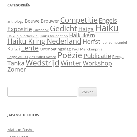
CATEGORIEËN
Competitie
Engels
Bouwe Brouwer
anthology
Haiku
Gedicht
Expositie
Haiga
Facebook
Haikukern
Haikubibliotheek.nl
Haiku foundation
Haiku Kring Nederland
Herfst
Jubileumbundel
Lente
Kukai
Ontmoetingsdag
Paul Merckenprijs
Poëzie
Publicatie
Renga
Peggy Willis Lyles Haiku Award
Wedstrijd
Winter
Workshop
Tanka
Zomer
Zoeken
naar:
JAPANSE DICHTERS
Matsuo Basho