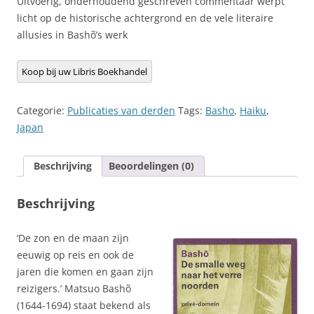
Uitvoerig, onderhoudend geschreven commentaar werpt
licht op de historische achtergrond en de vele literaire
allusies in Bashõ’s werk
Koop bij uw Libris Boekhandel
Categorie:
Publicaties van derden
Tags:
Basho
,
Haiku
,
Japan
Beschrijving
Beoordelingen (0)
Beschrijving
‘De zon en de maan zijn
eeuwig op reis en ook de
jaren die komen en gaan zijn
reizigers.’ Matsuo Bashõ
(1644-1694) staat bekend als