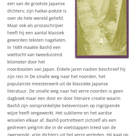
een van de grootste Japanse
dichters; zijn haikai-poëzie is
over de hele wereld geliefd.
Maar ook als prozaschrijver
heeft hij een aantal klassiek
geworden teksten nagelaten.
In 1689 maakte Bashõ een
voettocht van tweeduizend
kilometer door het
noordoosten van Japan. Enkele jaren nadien beschreef hij
zijn reis in De smalle weg naar het noorden, het
populairste meesterwerk uit de klassieke Japanse
literatuur. De smalle weg naar het verre noorden is geen
dagboek maar een door en door literaire creatie waarin
Bashõ zijn oorspronkelijke belevenissen op ingrijpende
wijze heeft omgewerkt. Het sublieme en het aardse
wisselen elkaar af. Bashõ portretteert zichzelf als een
gedreven pelgrim die in de voetstappen treed van de
zwervende, vrije dichters uit het verre verleden. Hij gaat op