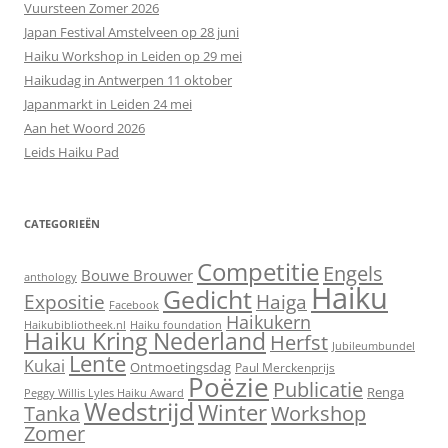
Vuursteen Zomer 2026
Japan Festival Amstelveen op 28 juni
Haiku Workshop in Leiden op 29 mei
Haikudag in Antwerpen 11 oktober
Japanmarkt in Leiden 24 mei
Aan het Woord 2026
Leids Haiku Pad
CATEGORIEËN
Competitie
Engels
Bouwe Brouwer
anthology
Haiku
Gedicht
Expositie
Haiga
Facebook
Haikukern
Haikubibliotheek.nl
Haiku foundation
Haiku Kring Nederland
Herfst
Jubileumbundel
Lente
Kukai
Ontmoetingsdag
Paul Merckenprijs
Poëzie
Publicatie
Renga
Peggy Willis Lyles Haiku Award
Wedstrijd
Winter
Workshop
Tanka
Zomer