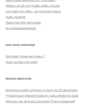
Vliegen op de rijst (Haiku oefen e-boek)
Om Niets Om Alles – de mooiste Haiku’s
Haiku Kwartet
Tegen het licht gehouden
50 haikubesprekingen
KIDS HAIKU WEDSTRIJD
Doe Mee ! Maak een Haiku !!
Doet uw klas ook mee?
RECENTE BERICHTEN
Workshop Haiku schrijven in Goor op 20 september
Prijswinnaars Wereld Kinderen Haiku Wedstrijd 2026
Winnaar van de Kukai Zomer26: Thema ‘Dageraad’