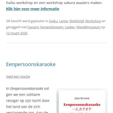
haiku workshop en een workshop sakura waaiers maken.
Klik hier voor meer informatie
Dit bericht werd geplaatst in
Haiku
,
Lente
,
Wedstrijd
,
Workshop
en
getagged met
hanami
,
kersenbloesem
,
Leiden
,
Wereldmuseum
op
12 maart 2026
.
Eenpersoonskaraoke
Geef een reactie
In
Eenpersoonskaraoke
vol
gen we een solitaire
reiziger op zijn tocht door
het land van de zich
verslapende zon. Aan de