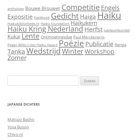
Competitie
Engels
Bouwe Brouwer
anthology
Haiku
Gedicht
Expositie
Haiga
Facebook
Haikukern
Haikubibliotheek.nl
Haiku foundation
Haiku Kring Nederland
Herfst
Jubileumbundel
Lente
Kukai
Ontmoetingsdag
Paul Merckenprijs
Poëzie
Publicatie
Renga
Peggy Willis Lyles Haiku Award
Wedstrijd
Winter
Workshop
Tanka
Zomer
Zoeken
naar:
JAPANSE DICHTERS
Matsuo Basho
Yosa Buson
Chiyo-ni