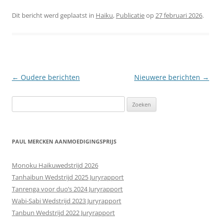
Dit bericht werd geplaatst in
Haiku
,
Publicatie
op
27 februari 2026
.
Berichtnavigatie
←
Oudere berichten
Nieuwere berichten
→
Zoeken
naar:
PAUL MERCKEN AANMOEDIGINGSPRIJS
Monoku Haikuwedstrijd 2026
Tanhaibun Wedstrijd 2025 Juryrapport
Tanrenga voor duo’s 2024 Juryrapport
Wabi-Sabi Wedstrijd 2023 Juryrapport
Tanbun Wedstrijd 2022 Juryrapport