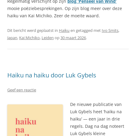
Regelmatig verschijnt op zijn
blog ‘Penseel van Wind’
mooie poëziebesprekingen. Op zijn blog meer over deze
haiku van Kai Michiko. Zeer de moeite waard.
Dit bericht werd geplaatst in
Haiku
en getagged met
Ivo Smits
,
Japan
,
Kai Michiko
,
Leiden
op
30 maart 2026
.
Haiku na haiku door Luk Gybels
Geef een reactie
De nieuwe publicatie van
Luk Gybels heet ‘haiku na
haiku’ — een jaar in drie
regels. Dag na dag noteert
Luk Gybels kleine