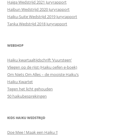
Haiga Wedstrijd 2021 Juryrapport
Haibun Wedstrijd 2020 Juryrapport
Haiku-Suite Wedstrijd 2019 Juryrapport
Tanka Wedstrijd 2018 Juryrapport
WEBSHOP
Haiku kwartaaltijdschrift ‘Vuursteen’
Vliegen op de rijst (Haiku oefen e-boek)
Om Niets Om Alles – de mooiste Haiku’s
Haiku Kwartet
Tegen het licht gehouden
50 haikubesprekingen
KIDS HAIKU WEDSTRIJD
Doe Mee ! Maak een Haiku !!