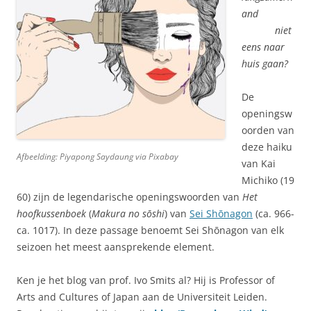
and
niet
eens naar
huis gaan?
De
openingsw
oorden van
deze haiku
Afbeelding: Piyapong Saydaung via Pixabay
van Kai
Michiko (19
60) zijn de legendarische openingswoorden van
Het
hoofkussenboek
(
Makura no sōshi
) van
Sei Shōnagon
(ca. 966-
ca. 1017). In deze passage benoemt Sei Shōnagon van elk
seizoen het meest aansprekende element.
Ken je het blog van prof. Ivo Smits al? Hij is Professor of
Arts and Cultures of Japan aan de Universiteit Leiden.