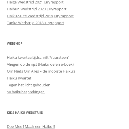
Haiga Wedstrijd 2021 Juryrapport
Haibun Wedstrijd 2020 Juryrapport
Haiku-Suite Wedstrijd 2019 Juryrapport
Tanka Wedstrijd 2018 Juryrapport
WEBSHOP
Haiku kwartaaltijdschrift ‘Vuursteen’
Vliegen op de rijst (Haiku oefen e-boek)
Om Niets Om Alles – de mooiste Haiku’s
Haiku Kwartet
Tegen het licht gehouden
50 haikubesprekingen
KIDS HAIKU WEDSTRIJD
Doe Mee ! Maak een Haiku !!