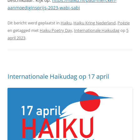
beschikbaar. Kijk op:
https://haiku.nl/paul-mercken-
aanmoediginsprijs-2023-wabi-sabi
Dit bericht werd geplaatst in
Haiku
,
Haiku Kring Nederland
,
Poëzie
en getagged met
Haiku Poetry Day
,
Internationale Haikudag
op
5
april 2023
.
Internationale Haikudag op 17 april