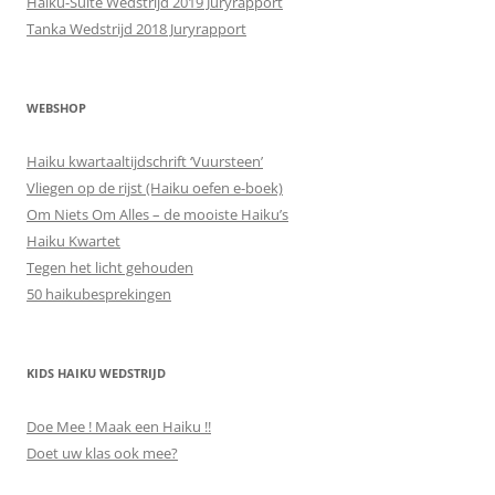
Haiku-Suite Wedstrijd 2019 Juryrapport
Tanka Wedstrijd 2018 Juryrapport
WEBSHOP
Haiku kwartaaltijdschrift ‘Vuursteen’
Vliegen op de rijst (Haiku oefen e-boek)
Om Niets Om Alles – de mooiste Haiku’s
Haiku Kwartet
Tegen het licht gehouden
50 haikubesprekingen
KIDS HAIKU WEDSTRIJD
Doe Mee ! Maak een Haiku !!
Doet uw klas ook mee?