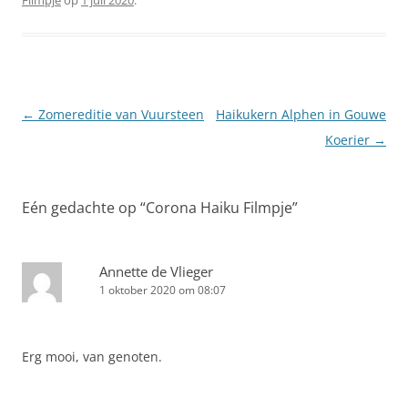
Berichtnavigatie
←
Zomereditie van Vuursteen
Haikukern Alphen in Gouwe
Koerier
→
Eén gedachte op “
Corona Haiku Filmpje
”
Annette de Vlieger
1 oktober 2020 om 08:07
Erg mooi, van genoten.