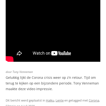
door Tony Venneman
Gelukkig lijkt de Corona crisis weer op z’n retour. Tijd om
terug te kijken op een bijzondere periode. Tony Venneman
maakte deze video impressie.
Dit bericht werd geplaatst in
Haiku
,
Lente
en getagged met
Corona
,
Filmpje
op
1 juli 2020
.