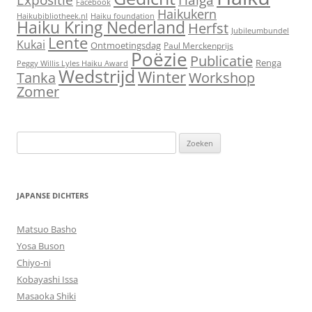
Facebook
Haikukern
Haikubibliotheek.nl
Haiku foundation
Haiku Kring Nederland
Herfst
Jubileumbundel
Lente
Kukai
Ontmoetingsdag
Paul Merckenprijs
Poëzie
Publicatie
Renga
Peggy Willis Lyles Haiku Award
Wedstrijd
Winter
Workshop
Tanka
Zomer
Zoeken
naar:
JAPANSE DICHTERS
Matsuo Basho
Yosa Buson
Chiyo-ni
Kobayashi Issa
Masaoka Shiki