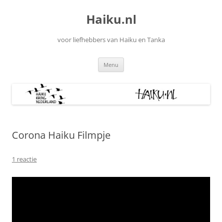
Ga
naar
Haiku.nl
de
inhoud
voor liefhebbers van Haiku en Tanka
Menu
Corona Haiku Filmpje
1 reactie