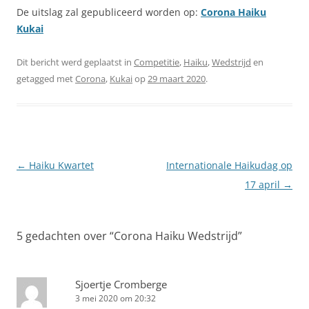
De uitslag zal gepubliceerd worden op:
Corona Haiku
Kukai
Dit bericht werd geplaatst in
Competitie
,
Haiku
,
Wedstrijd
en
getagged met
Corona
,
Kukai
op
29 maart 2020
.
Berichtnavigatie
←
Haiku Kwartet
Internationale Haikudag op
17 april
→
5 gedachten over “
Corona Haiku Wedstrijd
”
Sjoertje Cromberge
3 mei 2020 om 20:32