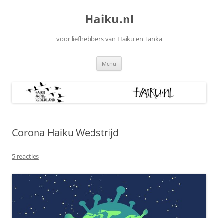
Ga
naar
Haiku.nl
de
inhoud
voor liefhebbers van Haiku en Tanka
Menu
Corona Haiku Wedstrijd
5 reacties