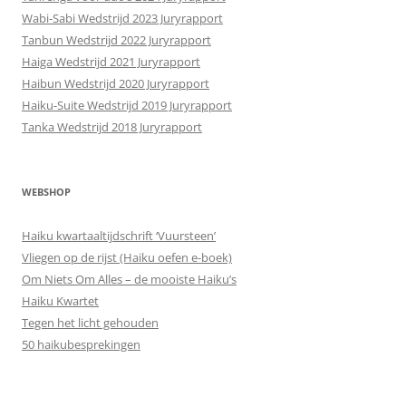
Wabi-Sabi Wedstrijd 2023 Juryrapport
Tanbun Wedstrijd 2022 Juryrapport
Haiga Wedstrijd 2021 Juryrapport
Haibun Wedstrijd 2020 Juryrapport
Haiku-Suite Wedstrijd 2019 Juryrapport
Tanka Wedstrijd 2018 Juryrapport
WEBSHOP
Haiku kwartaaltijdschrift ‘Vuursteen’
Vliegen op de rijst (Haiku oefen e-boek)
Om Niets Om Alles – de mooiste Haiku’s
Haiku Kwartet
Tegen het licht gehouden
50 haikubesprekingen