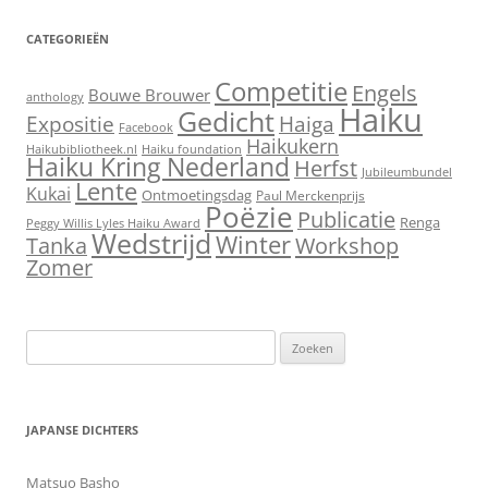
CATEGORIEËN
Competitie
Engels
Bouwe Brouwer
anthology
Haiku
Gedicht
Expositie
Haiga
Facebook
Haikukern
Haikubibliotheek.nl
Haiku foundation
Haiku Kring Nederland
Herfst
Jubileumbundel
Lente
Kukai
Ontmoetingsdag
Paul Merckenprijs
Poëzie
Publicatie
Renga
Peggy Willis Lyles Haiku Award
Wedstrijd
Winter
Workshop
Tanka
Zomer
Zoeken
naar:
JAPANSE DICHTERS
Matsuo Basho