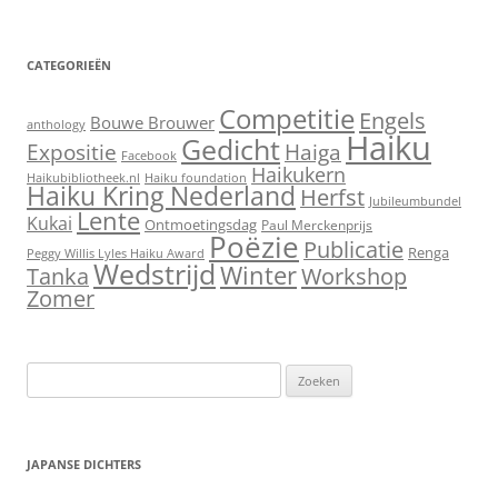
CATEGORIEËN
Competitie
Engels
Bouwe Brouwer
anthology
Haiku
Gedicht
Expositie
Haiga
Facebook
Haikukern
Haikubibliotheek.nl
Haiku foundation
Haiku Kring Nederland
Herfst
Jubileumbundel
Lente
Kukai
Ontmoetingsdag
Paul Merckenprijs
Poëzie
Publicatie
Renga
Peggy Willis Lyles Haiku Award
Wedstrijd
Winter
Workshop
Tanka
Zomer
Zoeken
naar:
JAPANSE DICHTERS