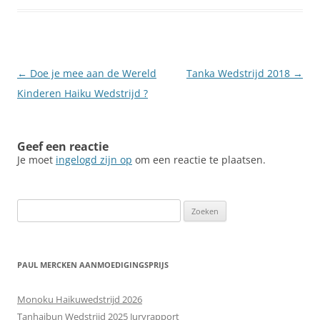
Berichtnavigatie
←
Doe je mee aan de Wereld
Tanka Wedstrijd 2018
→
Kinderen Haiku Wedstrijd ?
Geef een reactie
Je moet
ingelogd zijn op
om een reactie te plaatsen.
Zoeken
naar:
PAUL MERCKEN AANMOEDIGINGSPRIJS
Monoku Haikuwedstrijd 2026
Tanhaibun Wedstrijd 2025 Juryrapport