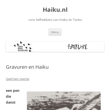
Ga
naar
Haiku.nl
de
inhoud
voor liefhebbers van Haiku en Tanka
Menu
Gravuren en Haiku
Geef een reactie
een pen
die
danst