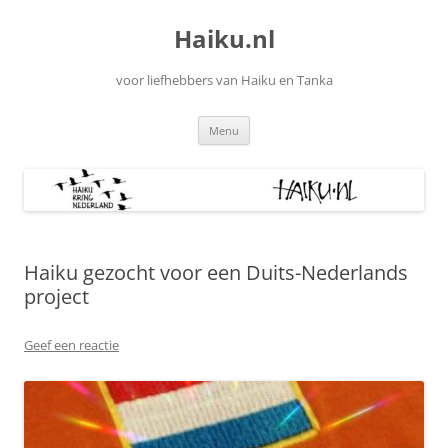
Ga
naar
Haiku.nl
de
inhoud
voor liefhebbers van Haiku en Tanka
Menu
Haiku gezocht voor een Duits-Nederlands
project
Geef een reactie