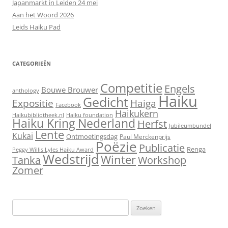
Japanmarkt in Leiden 24 mei
Aan het Woord 2026
Leids Haiku Pad
CATEGORIEËN
Competitie
Engels
Bouwe Brouwer
anthology
Haiku
Gedicht
Expositie
Haiga
Facebook
Haikukern
Haikubibliotheek.nl
Haiku foundation
Haiku Kring Nederland
Herfst
Jubileumbundel
Lente
Kukai
Ontmoetingsdag
Paul Merckenprijs
Poëzie
Publicatie
Renga
Peggy Willis Lyles Haiku Award
Wedstrijd
Winter
Workshop
Tanka
Zomer
Zoeken
naar: