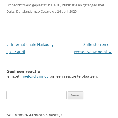
Dit bericht werd geplaatst in
Haiku
,
Publicatie
en getagged met
Duits
,
Duitsland
,
Ingo Cesaro
op
24 april 2025
.
Berichtnavigatie
←
Internationale Haikudag
Stille sterren op
op 17 april
Penseelvanwind.nl
→
Geef een reactie
Je moet
ingelogd zijn op
om een reactie te plaatsen.
Zoeken
naar:
PAUL MERCKEN AANMOEDIGINGSPRIJS