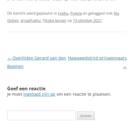
Dit bericht werd geplaatst in
Haiku
,
Poëzie
en getagged met
Ria
Giskes
,
straathaiku
,
Tjitske Jansen
op
15 oktober 2021
.
Berichtnavigatie
←
Overlijden Gerard van den
Haigawedstrijd prijswinnaars
Boomen
→
Geef een reactie
Je moet
ingelogd zijn op
om een reactie te plaatsen.
Zoeken
naar: