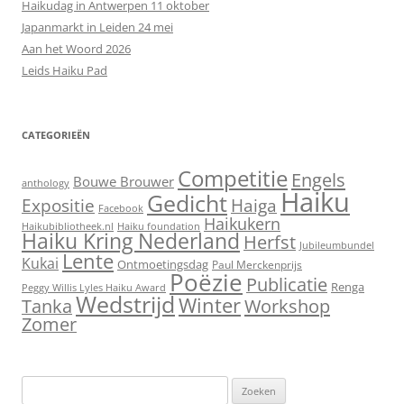
Haikudag in Antwerpen 11 oktober
Japanmarkt in Leiden 24 mei
Aan het Woord 2026
Leids Haiku Pad
CATEGORIEËN
Competitie
Engels
Bouwe Brouwer
anthology
Haiku
Gedicht
Expositie
Haiga
Facebook
Haikukern
Haikubibliotheek.nl
Haiku foundation
Haiku Kring Nederland
Herfst
Jubileumbundel
Lente
Kukai
Ontmoetingsdag
Paul Merckenprijs
Poëzie
Publicatie
Renga
Peggy Willis Lyles Haiku Award
Wedstrijd
Winter
Workshop
Tanka
Zomer
Zoeken