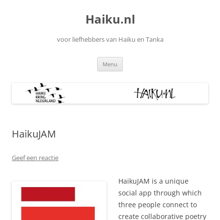
Ga
naar
Haiku.nl
de
inhoud
voor liefhebbers van Haiku en Tanka
Menu
HaikuJAM
Geef een reactie
HaikuJAM is a unique
social app through which
three people connect to
create collaborative poetry