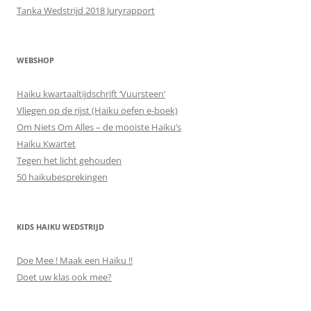
Tanka Wedstrijd 2018 Juryrapport
WEBSHOP
Haiku kwartaaltijdschrift ‘Vuursteen’
Vliegen op de rijst (Haiku oefen e-boek)
Om Niets Om Alles – de mooiste Haiku’s
Haiku Kwartet
Tegen het licht gehouden
50 haikubesprekingen
KIDS HAIKU WEDSTRIJD
Doe Mee ! Maak een Haiku !!
Doet uw klas ook mee?