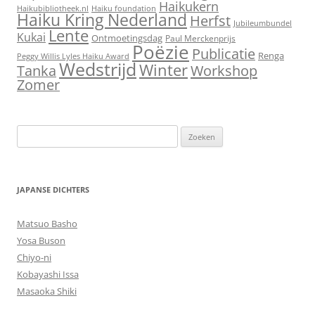
Haikukern
Haikubibliotheek.nl
Haiku foundation
Haiku Kring Nederland
Herfst
Jubileumbundel
Lente
Kukai
Ontmoetingsdag
Paul Merckenprijs
Poëzie
Publicatie
Renga
Peggy Willis Lyles Haiku Award
Wedstrijd
Winter
Workshop
Tanka
Zomer
Zoeken
naar:
JAPANSE DICHTERS
Matsuo Basho
Yosa Buson
Chiyo-ni
Kobayashi Issa
Masaoka Shiki