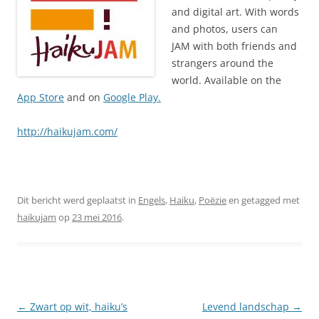
and digital art. With words
and photos, users can
JAM with both friends and
strangers around the
world. Available on the
App Store
and on
Google Play.
http://haikujam.com/
Dit bericht werd geplaatst in
Engels
,
Haiku
,
Poëzie
en getagged met
haikujam
op
23 mei 2016
.
Berichtnavigatie
←
Zwart op wit, haiku’s
Levend landschap
→