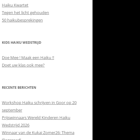
Haiku Kwartet
Tegen het licht gehouden
50 haikubesprekingen
KIDS HAIKU WEDSTRIJD
Doe Mee ! Maak een Haiku !!
Doet uw klas ook mee?
RECENTE BERICHTEN
Workshop Haiku schrijven in Goor op 20
september
Prijswinnaars Wereld Kinderen Haiku
Wedstrijd 2026
Winnaar van de Kukai Zomer26: Thema