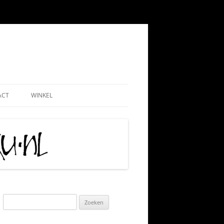
ACT
WINKEL
EMEEN
WEBSHOP
ND
NADMINISTRATIE
MIJN ACCOUNT
 PAUL
AATSCHAP
CONTRIBUTIE HKN
RIJS
IS TIPS
ALGEMENE VOORWAARDEN
TIE
KLACHTENPROCEDURE
Zoeken
naar:
 VRIJWILLIGERSWERK
VERZEND-, LEVERING- EN