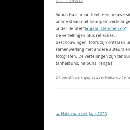
Geef een reactie
Simon Buschman heeft een nieuwe si
online staan met handpalmvertelling
onder de titel “
er gaan stemmen op
“.
De vertellingen plus reflecties,
beschouwingen, foto’s zijn ontstaan u
samenwerking met andere auteurs e
fotografen. De vertellingen zijn tanbu
tanhaibuns, haibuns, renga’s.
Dit bericht werd geplaatst in
Haiku
op
19 m
Berichtnavigatie
←
Haiku van het Jaar 2020