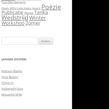
Paul Merckenprijs
Poëzie
Peggy Willis Lyles Haiku Award
Publicatie
Tanka
Renga
Wedstrijd
Winter
Workshop
Zomer
Zoeken
naar:
JAPANSE DICHTERS
Matsuo Basho
Yosa Buson
Chiyo-ni
Kobayashi Issa
Masaoka Shiki