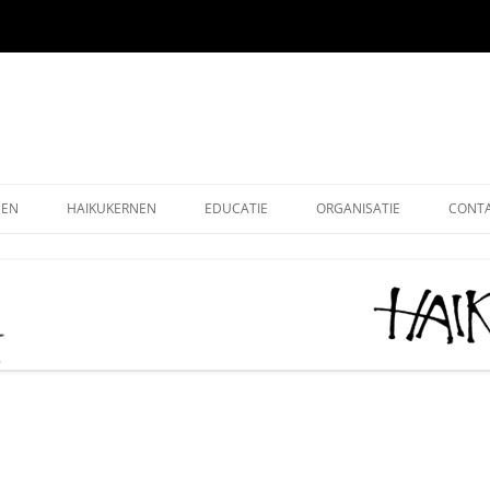
EEN
HAIKUKERNEN
EDUCATIE
ORGANISATIE
CONT
EEN ONLINE
HOE SCHRIJF IK EEN HAIKU
HAIKU KRING NEDERLAND
ALG
EEN OUDE EDITIES
KIDS HAIKU WEDSTRIJD
HAIKU STICHTING NEDERLA
LEDE
EEN – KUKAI
BASISONDERWIJS
MONOKU HAIKUWEDSTRIJD:
LIDM
MERCKEN AANMOEDIGINGSP
VOLWASSENEN-STARTERS
GRAT
2026
VOLWASSENEN-GEVORDERDEN
DONA
AAN HET WOORD 2026
LEUK
HAIKUDAG VLAANDEREN-