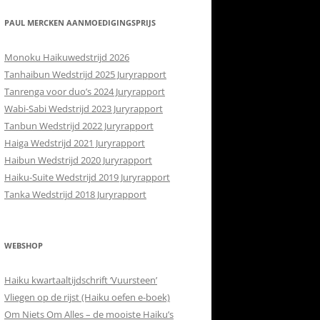
RETOURBELEID
 CONTACT
PAUL MERCKEN AANMOEDIGINGSPRIJS
ISH
Monoku Haikuwedstrijd 2026
Tanhaibun Wedstrijd 2025 Juryrapport
Tanrenga voor duo’s 2024 Juryrapport
Wabi-Sabi Wedstrijd 2023 Juryrapport
Tanbun Wedstrijd 2022 Juryrapport
Haiga Wedstrijd 2021 Juryrapport
Haibun Wedstrijd 2020 Juryrapport
Haiku-Suite Wedstrijd 2019 Juryrapport
Tanka Wedstrijd 2018 Juryrapport
WEBSHOP
Haiku kwartaaltijdschrift ‘Vuursteen’
Vliegen op de rijst (Haiku oefen e-boek)
Om Niets Om Alles – de mooiste Haiku’s