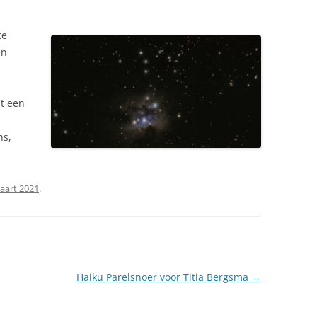
NEDERLAND 2026
PERS
te
KIDS HAIKU WEDSTRIJD
en
ENGL
it een
n
ns,
aart 2021
.
Haiku Parelsnoer voor Titia Bergsma
→