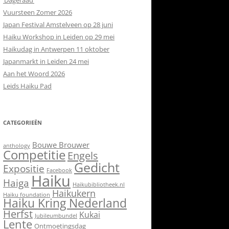
‘Dageraad’
Vuursteen Zomer 2026
Japan Festival Amstelveen op 28 juni
Haiku Workshop in Leiden op 29 mei
Haikudag in Antwerpen 11 oktober
Japanmarkt in Leiden 24 mei
Aan het Woord 2026
Leids Haiku Pad
CATEGORIEËN
Bouwe Brouwer
anthology
Competitie
Engels
Gedicht
Expositie
Facebook
Haiku
Haiga
Haikubibliotheek.nl
Haikukern
Haiku foundation
Haiku Kring Nederland
Herfst
Kukai
Jubileumbundel
Lente
Ontmoetingsdag