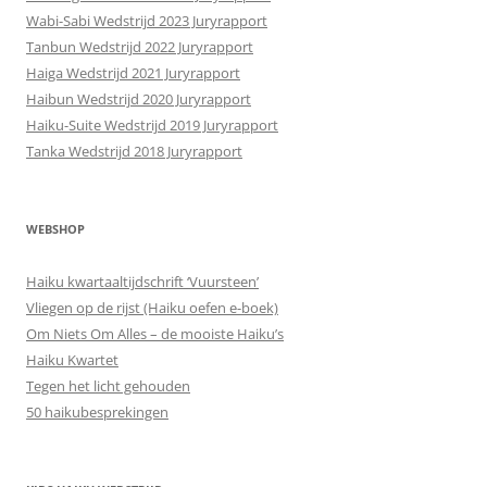
Wabi-Sabi Wedstrijd 2023 Juryrapport
Tanbun Wedstrijd 2022 Juryrapport
Haiga Wedstrijd 2021 Juryrapport
Haibun Wedstrijd 2020 Juryrapport
Haiku-Suite Wedstrijd 2019 Juryrapport
Tanka Wedstrijd 2018 Juryrapport
WEBSHOP
Haiku kwartaaltijdschrift ‘Vuursteen’
Vliegen op de rijst (Haiku oefen e-boek)
Om Niets Om Alles – de mooiste Haiku’s
Haiku Kwartet
Tegen het licht gehouden
50 haikubesprekingen