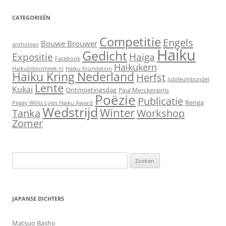
CATEGORIEËN
Competitie
Engels
Bouwe Brouwer
anthology
Haiku
Gedicht
Expositie
Haiga
Facebook
Haikukern
Haikubibliotheek.nl
Haiku foundation
Haiku Kring Nederland
Herfst
Jubileumbundel
Lente
Kukai
Ontmoetingsdag
Paul Merckenprijs
Poëzie
Publicatie
Renga
Peggy Willis Lyles Haiku Award
Wedstrijd
Winter
Workshop
Tanka
Zomer
Zoeken
naar:
JAPANSE DICHTERS
Matsuo Basho