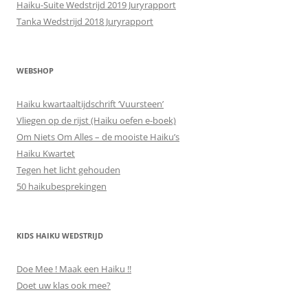
Haiku-Suite Wedstrijd 2019 Juryrapport
Tanka Wedstrijd 2018 Juryrapport
WEBSHOP
Haiku kwartaaltijdschrift ‘Vuursteen’
Vliegen op de rijst (Haiku oefen e-boek)
Om Niets Om Alles – de mooiste Haiku’s
Haiku Kwartet
Tegen het licht gehouden
50 haikubesprekingen
KIDS HAIKU WEDSTRIJD
Doe Mee ! Maak een Haiku !!
Doet uw klas ook mee?