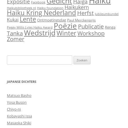
Haiku
Gedicht
Expositie
Haiga
Facebook
Haikukern
Haikubibliotheek.nl
Haiku foundation
Haiku Kring Nederland
Herfst
Jubileumbundel
Lente
Kukai
Ontmoetingsdag
Paul Merckenprijs
Poëzie
Publicatie
Renga
Peggy Willis Lyles Haiku Award
Wedstrijd
Winter
Workshop
Tanka
Zomer
Zoeken
naar:
JAPANSE DICHTERS
Matsuo Basho
Yosa Buson
Chiyo-ni
Kobayashi Issa
Masaoka Shiki