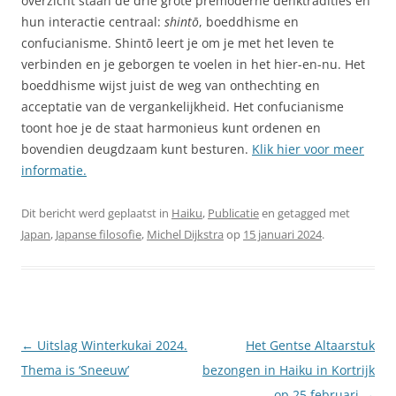
overzicht staan de drie grote premoderne denktradities en
hun interactie centraal:
shintō
, boeddhisme en
confucianisme. Shintō leert je om je met het leven te
verbinden en je geborgen te voelen in het hier-en-nu. Het
boeddhisme wijst juist de weg van onthechting en
acceptatie van de vergankelijkheid. Het confucianisme
toont hoe je de staat harmonieus kunt ordenen en
bovendien deugdzaam kunt besturen.
Klik hier voor meer
informatie.
Dit bericht werd geplaatst in
Haiku
,
Publicatie
en getagged met
Japan
,
Japanse filosofie
,
Michel Dijkstra
op
15 januari 2024
.
Berichtnavigatie
←
Uitslag Winterkukai 2024.
Het Gentse Altaarstuk
Thema is ‘Sneeuw’
bezongen in Haiku in Kortrijk
op 25 februari
→