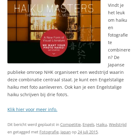
Vindt je
het leuk
om haiku
en
fotografie
te
combinere
n? De
Japanse
publieke omroep NHK organiseert een wedstrijd waarin
deze combinatie centraal staat. Je kunt een Engelstalige
haiku met foto aanleveren. Ook kan je een Engelstalige
haiku schrijven bij drie foto’s.
Klik hier voor meer info.
Dit bericht werd geplaatst in
Competitie
,
Engels
,
Haiku
,
Wedstrijd
en getagged met
Fotografie
,
Japan
op
24 juli 2015
.