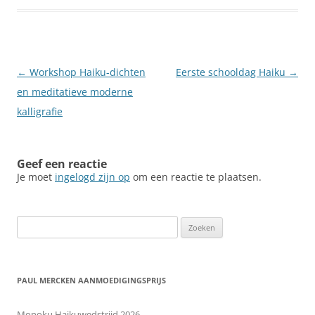
Berichtnavigatie
←
Workshop Haiku-dichten
Eerste schooldag Haiku
→
en meditatieve moderne
kalligrafie
Geef een reactie
Je moet
ingelogd zijn op
om een reactie te plaatsen.
Zoeken
naar:
PAUL MERCKEN AANMOEDIGINGSPRIJS
Monoku Haikuwedstrijd 2026