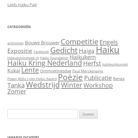
Leids Haiku Pad
CATEGORIEËN
Competitie
Engels
Bouwe Brouwer
anthology
Haiku
Gedicht
Expositie
Haiga
Facebook
Haikukern
Haikubibliotheek.nl
Haiku foundation
Haiku Kring Nederland
Herfst
Jubileumbundel
Lente
Kukai
Ontmoetingsdag
Paul Merckenprijs
Poëzie
Publicatie
Renga
Peggy Willis Lyles Haiku Award
Wedstrijd
Winter
Workshop
Tanka
Zomer
Zoeken
naar:
JAPANSE DICHTERS