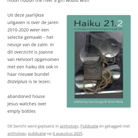
moon ribbon the river a girl would wish
Uit deze jaarlijkse
uitgaven is over de jaren
2010-2020 weer een
selectie gemaakt – het
neusje van de zalm. In
dit overzicht is Joanne
van Helvoort opgenomen
met een haiku die ook in
haar nieuwe bundel
Distelpluis
is te lezen:
abandoned house
Jesus watches over
empty bottles
Dit bericht werd geplaatst in
anthology
,
Publicatie
en getagged met
anthology
,
publicatie
op
6 augustus 2025
.