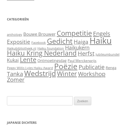
CATEGORIEËN
Competitie
Engels
Bouwe Brouwer
anthology
Haiku
Gedicht
Expositie
Haiga
Facebook
Haikukern
Haikubibliotheek.nl
Haiku foundation
Haiku Kring Nederland
Herfst
Jubileumbundel
Lente
Kukai
Ontmoetingsdag
Paul Merckenprijs
Poëzie
Publicatie
Renga
Peggy Willis Lyles Haiku Award
Wedstrijd
Winter
Workshop
Tanka
Zomer
Zoeken
naar:
JAPANSE DICHTERS