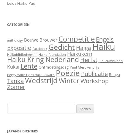
Leids Haiku Pad
CATEGORIEËN
Competitie
Engels
Bouwe Brouwer
anthology
Haiku
Gedicht
Expositie
Haiga
Facebook
Haikukern
Haikubibliotheek.nl
Haiku foundation
Haiku Kring Nederland
Herfst
Jubileumbundel
Lente
Kukai
Ontmoetingsdag
Paul Merckenprijs
Poëzie
Publicatie
Renga
Peggy Willis Lyles Haiku Award
Wedstrijd
Winter
Workshop
Tanka
Zomer
Zoeken
naar:
JAPANSE DICHTERS