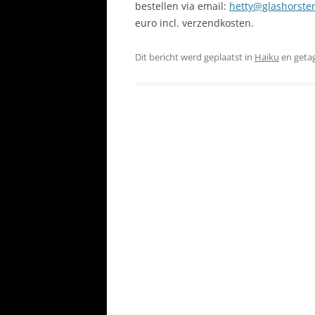
bestellen via email:
hetty@glashorster
euro incl. verzendkosten.
Dit bericht werd geplaatst in
Haiku
en geta