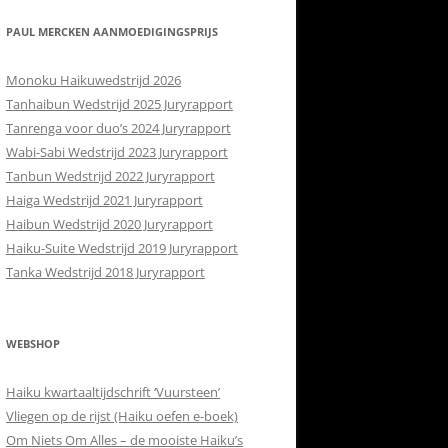
RETOURBELEID
 CONTACT
PAUL MERCKEN AANMOEDIGINGSPRIJS
ISH
Monoku Haikuwedstrijd 2026
Tanhaibun Wedstrijd 2025 Juryrapport
Tanrenga voor duo’s 2024 Juryrapport
Wabi-Sabi Wedstrijd 2023 Juryrapport
Tanbun Wedstrijd 2022 Juryrapport
Haiga Wedstrijd 2021 Juryrapport
Haibun Wedstrijd 2020 Juryrapport
Haiku-Suite Wedstrijd 2019 Juryrapport
Tanka Wedstrijd 2018 Juryrapport
WEBSHOP
Haiku kwartaaltijdschrift ‘Vuursteen’
Vliegen op de rijst (Haiku oefen e-boek)
Om Niets Om Alles – de mooiste Haiku’s