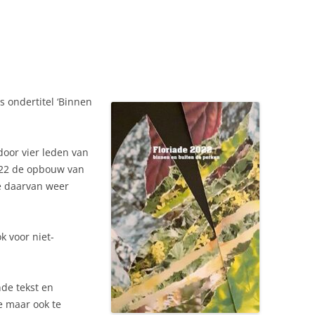
NEDERLAND 2026
PERS
KIDS HAIKU WEDSTRIJD
ENGL
 ondertitel ‘Binnen
oor vier leden van
022 de opbouw van
e daarvan weer
k voor niet-
de tekst en
de maar ook te