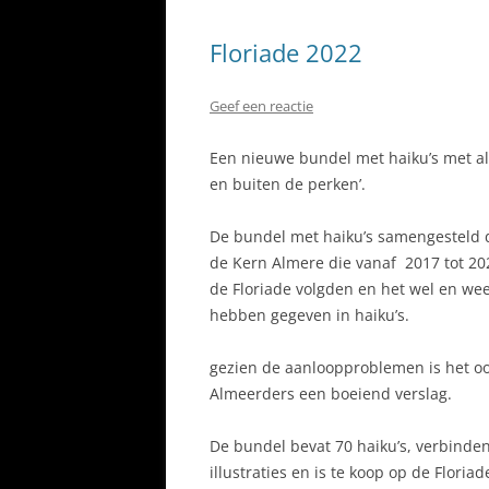
Floriade 2022
Geef een reactie
Een nieuwe bundel met haiku’s met als
en buiten de perken’.
De bundel met haiku’s samengesteld d
de Kern Almere die vanaf 2017 tot 2
de Floriade volgden en het wel en we
hebben gegeven in haiku’s.
gezien de aanloopproblemen is het oo
Almeerders een boeiend verslag.
De bundel bevat 70 haiku’s, verbinden
illustraties en is te koop op de Floria