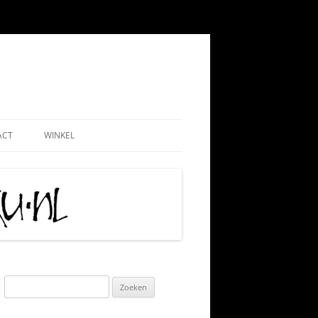
ACT
WINKEL
EMEEN
WEBSHOP
ND
NADMINISTRATIE
MIJN ACCOUNT
 PAUL
AATSCHAP
CONTRIBUTIE HKN
RIJS
IS TIPS
ALGEMENE VOORWAARDEN
TIE
KLACHTENPROCEDURE
Zoeken
naar:
 VRIJWILLIGERSWERK
VERZEND-, LEVERING- EN