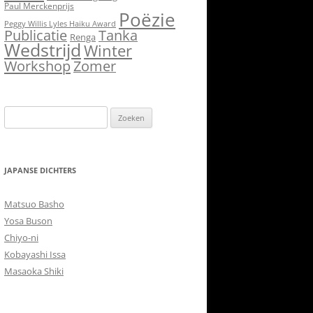
Paul Merckenprijs
Poëzie
Peggy Willis Lyles Haiku Award
Publicatie
Tanka
Renga
Wedstrijd
Winter
Workshop
Zomer
Zoeken
naar:
JAPANSE DICHTERS
Matsuo Basho
Yosa Buson
Chiyo-ni
Kobayashi Issa
Masaoka Shiki