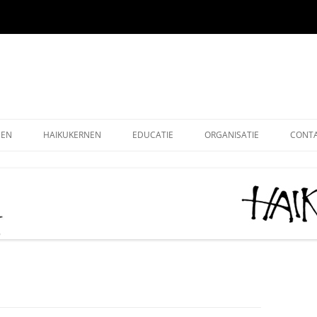
EEN
HAIKUKERNEN
EDUCATIE
ORGANISATIE
CONT
EEN ONLINE
HOE SCHRIJF IK EEN HAIKU
HAIKU KRING NEDERLAND
ALG
EEN OUDE EDITIES
KIDS HAIKU WEDSTRIJD
HAIKU STICHTING NEDERLA
LEDE
EEN – KUKAI
BASISONDERWIJS
MONOKU HAIKUWEDSTRIJD:
LIDM
MERCKEN AANMOEDIGINGSP
VOLWASSENEN-STARTERS
GRAT
2026
VOLWASSENEN-GEVORDERDEN
DONA
AAN HET WOORD 2026
LEUK
HAIKUDAG VLAANDEREN-