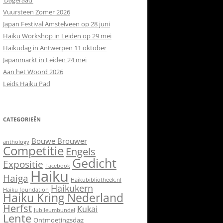
‘Dageraad’
Vuursteen Zomer 2026
Japan Festival Amstelveen op 28 juni
Haiku Workshop in Leiden op 29 mei
Haikudag in Antwerpen 11 oktober
Japanmarkt in Leiden 24 mei
Aan het Woord 2026
Leids Haiku Pad
CATEGORIEËN
Bouwe Brouwer
anthology
Competitie
Engels
Gedicht
Expositie
Facebook
Haiku
Haiga
Haikubibliotheek.nl
Haikukern
Haiku foundation
Haiku Kring Nederland
Herfst
Kukai
Jubileumbundel
Lente
Ontmoetingsdag