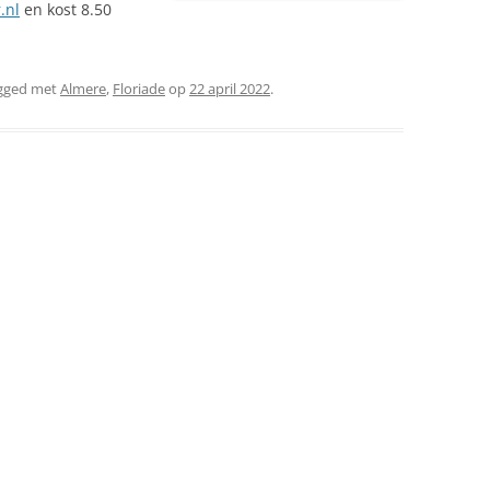
.nl
en kost 8.50
gged met
Almere
,
Floriade
op
22 april 2022
.