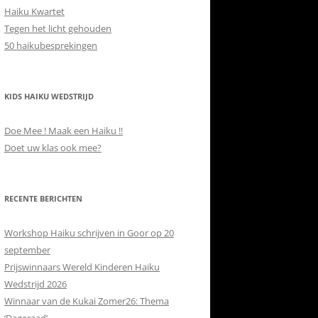
Haiku Kwartet
Tegen het licht gehouden
50 haikubesprekingen
KIDS HAIKU WEDSTRIJD
Doe Mee ! Maak een Haiku !!
Doet uw klas ook mee?
RECENTE BERICHTEN
Workshop Haiku schrijven in Goor op 20
september
Prijswinnaars Wereld Kinderen Haiku
Wedstrijd 2026
Winnaar van de Kukai Zomer26: Thema