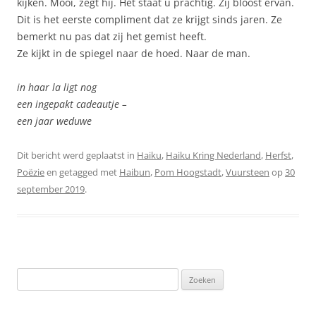
kijken. Mooi, zegt hij. Het staat u prachtig. Zij bloost ervan.
Dit is het eerste compliment dat ze krijgt sinds jaren. Ze
bemerkt nu pas dat zij het gemist heeft.
Ze kijkt in de spiegel naar de hoed. Naar de man.
in haar la ligt nog
een ingepakt cadeautje –
een jaar weduwe
Dit bericht werd geplaatst in
Haiku
,
Haiku Kring Nederland
,
Herfst
,
Poëzie
en getagged met
Haibun
,
Pom Hoogstadt
,
Vuursteen
op
30
september 2019
.
Zoeken
naar: