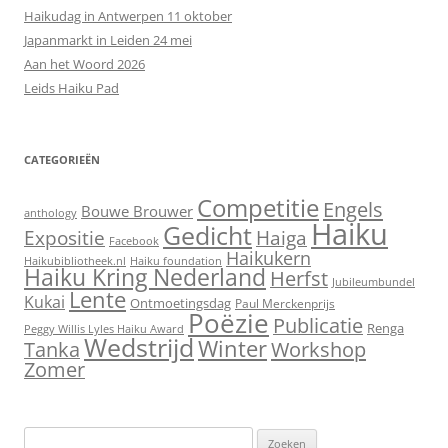
Haikudag in Antwerpen 11 oktober
Japanmarkt in Leiden 24 mei
Aan het Woord 2026
Leids Haiku Pad
CATEGORIEËN
Competitie
Engels
Bouwe Brouwer
anthology
Haiku
Gedicht
Expositie
Haiga
Facebook
Haikukern
Haikubibliotheek.nl
Haiku foundation
Haiku Kring Nederland
Herfst
Jubileumbundel
Lente
Kukai
Ontmoetingsdag
Paul Merckenprijs
Poëzie
Publicatie
Renga
Peggy Willis Lyles Haiku Award
Wedstrijd
Winter
Workshop
Tanka
Zomer
Zoeken