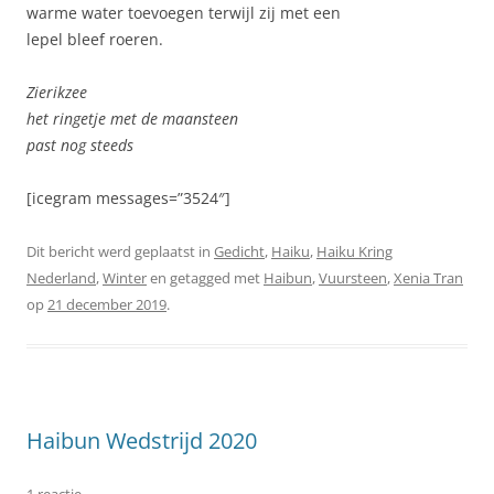
warme water toevoegen terwijl zij met een
lepel bleef roeren.
Zierikzee
het ringetje met de maansteen
past nog steeds
[icegram messages=”3524″]
Dit bericht werd geplaatst in
Gedicht
,
Haiku
,
Haiku Kring
Nederland
,
Winter
en getagged met
Haibun
,
Vuursteen
,
Xenia Tran
op
21 december 2019
.
Haibun Wedstrijd 2020
1 reactie