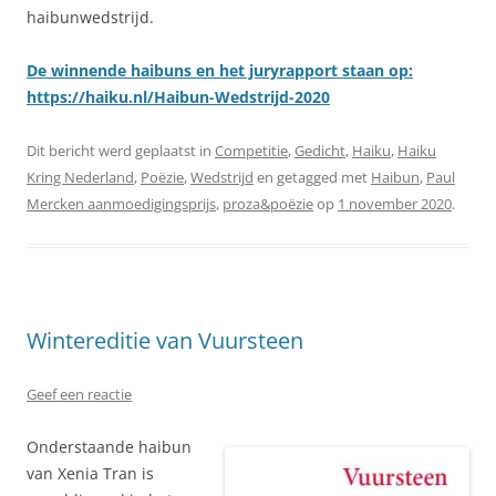
haibunwedstrijd.
De winnende haibuns en het juryrapport staan op:
https://haiku.nl/Haibun-Wedstrijd-2020
Dit bericht werd geplaatst in
Competitie
,
Gedicht
,
Haiku
,
Haiku
Kring Nederland
,
Poëzie
,
Wedstrijd
en getagged met
Haibun
,
Paul
Mercken aanmoedigingsprijs
,
proza&poëzie
op
1 november 2020
.
Wintereditie van Vuursteen
Geef een reactie
Onderstaande haibun
van Xenia Tran is