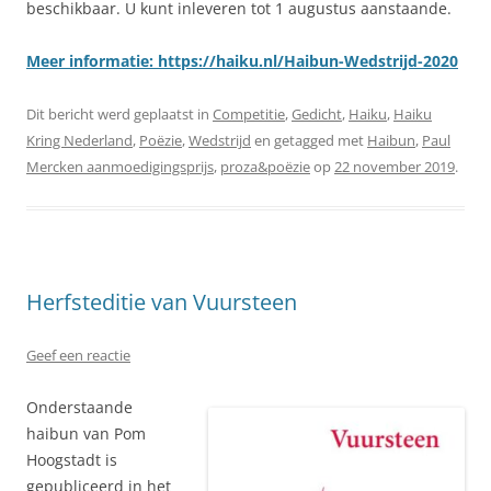
beschikbaar. U kunt inleveren tot 1 augustus aanstaande.
Meer informatie: https://haiku.nl/Haibun-Wedstrijd-2020
Dit bericht werd geplaatst in
Competitie
,
Gedicht
,
Haiku
,
Haiku
Kring Nederland
,
Poëzie
,
Wedstrijd
en getagged met
Haibun
,
Paul
Mercken aanmoedigingsprijs
,
proza&poëzie
op
22 november 2019
.
Herfsteditie van Vuursteen
Geef een reactie
Onderstaande
haibun van Pom
Hoogstadt is
gepubliceerd in het