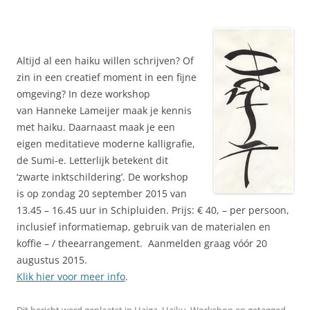
Altijd al een haiku willen schrijven? Of
zin in een creatief moment in een fijne
omgeving? In deze workshop
van Hanneke Lameijer maak je kennis
met haiku. Daarnaast maak je een
eigen meditatieve moderne kalligrafie,
de Sumi-e. Letterlijk betekent dit
‘zwarte inktschildering’. De workshop
is op zondag 20 september 2015 van
13.45 – 16.45 uur in Schipluiden. Prijs: € 40, – per persoon,
inclusief informatiemap, gebruik van de materialen en
koffie – / theearrangement. Aanmelden graag vóór 20
augustus 2015.
Klik hier voor meer info
.
Dit bericht werd geplaatst in
Haiga
,
Haiku
,
Workshop
en getagged