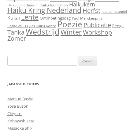
Haikukern
Haikubibliotheek.nl
Haiku foundation
Haiku Kring Nederland
Herfst
Jubileumbundel
Lente
Kukai
Ontmoetingsdag
Paul Merckenprijs
Poëzie
Publicatie
Renga
Peggy Willis Lyles Haiku Award
Wedstrijd
Winter
Workshop
Tanka
Zomer
Zoeken
naar:
JAPANSE DICHTERS
Matsuo Basho
Yosa Buson
Chiyo-ni
Kobayashi Issa
Masaoka Shiki