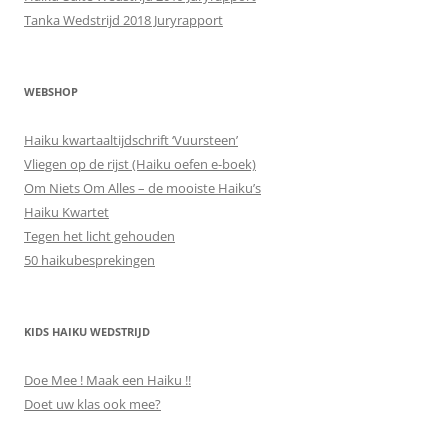
Tanka Wedstrijd 2018 Juryrapport
WEBSHOP
Haiku kwartaaltijdschrift ‘Vuursteen’
Vliegen op de rijst (Haiku oefen e-boek)
Om Niets Om Alles – de mooiste Haiku’s
Haiku Kwartet
Tegen het licht gehouden
50 haikubesprekingen
KIDS HAIKU WEDSTRIJD
Doe Mee ! Maak een Haiku !!
Doet uw klas ook mee?