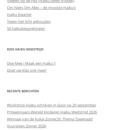
Vliegen op de rijst (Haiku oefen e-boek)
Om Niets Om Alles – de mooiste Haiku’s
Haiku Kwartet
Tegen het licht gehouden
50 haikubesprekingen
KIDS HAIKU WEDSTRIJD
Doe Mee ! Maak een Haiku !!
Doet uw klas ook mee?
RECENTE BERICHTEN
Workshop Haiku schrijven in Goor op 20 september
Prijswinnaars Wereld Kinderen Haiku Wedstrijd 2026
Winnaar van de Kukai Zomer26: Thema ‘Dageraad’
Vuursteen Zomer 2026