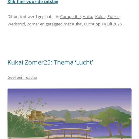
Klik hier voor de uitslag
Dit bericht werd geplaatst in
Competitie
,
Haiku
,
Kukai
,
Poëzie
,
Wedstrijd
,
Zomer
en getagged met
Kukai
,
Lucht
op
14 juli 2025
.
Kukai Zomer25: Thema ‘Lucht’
Geef een reactie