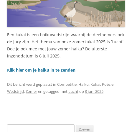
Een kukai is een haikuwedstrijd waarbij de deelnemers ook
de jury zijn. Het thema van onze zomerkukai 2025 is ‘Lucht’.
Doe je ook mee met jouw zomer haiku? De uiterste
inzenddatum is 6 juli 2025.
Klik hier om je haiku in te zenden
Dit bericht werd geplaatst in
Competitie
,
Haiku
,
Kukai
,
Poëzie
,
Wedstrijd
,
Zomer
en getagged met
Lucht
op
3 juni 2025
.
Zoeken