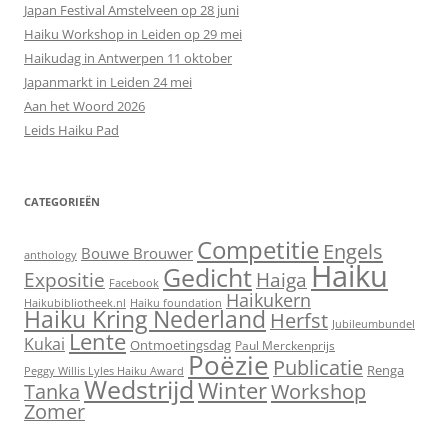
Japan Festival Amstelveen op 28 juni
Haiku Workshop in Leiden op 29 mei
Haikudag in Antwerpen 11 oktober
Japanmarkt in Leiden 24 mei
Aan het Woord 2026
Leids Haiku Pad
CATEGORIEËN
Competitie
Engels
Bouwe Brouwer
anthology
Haiku
Gedicht
Expositie
Haiga
Facebook
Haikukern
Haikubibliotheek.nl
Haiku foundation
Haiku Kring Nederland
Herfst
Jubileumbundel
Lente
Kukai
Ontmoetingsdag
Paul Merckenprijs
Poëzie
Publicatie
Renga
Peggy Willis Lyles Haiku Award
Wedstrijd
Winter
Workshop
Tanka
Zomer