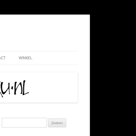
ACT
WINKEL
EMEEN
WEBSHOP
ND
NADMINISTRATIE
MIJN ACCOUNT
 PAUL
AATSCHAP
CONTRIBUTIE HKN
RIJS
IS TIPS
ALGEMENE VOORWAARDEN
TIE
KLACHTENPROCEDURE
Zoeken
naar:
 VRIJWILLIGERSWERK
VERZEND-, LEVERING- EN