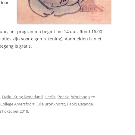
 door
 uur, het programma begint om 14 uur. Rond 16:00
pties zijn voor eigen rekening). Aanmelden is niet
egang is gratis.
u
,
Haiku Kring Nederland
,
Herfst
,
Poëzie
,
Workshop
en
 College Amersfoort
,
Julia Bronkhorst
,
Pablo Escande
,
21 oktober 2018
.