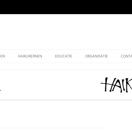
EEN
HAIKUKERNEN
EDUCATIE
ORGANISATIE
CONT
EEN ONLINE
HOE SCHRIJF IK EEN HAIKU
HAIKU KRING NEDERLAND
ALG
EEN OUDE EDITIES
KIDS HAIKU WEDSTRIJD
HAIKU STICHTING NEDERLA
LEDE
EEN – KUKAI
BASISONDERWIJS
MONOKU HAIKUWEDSTRIJD:
LIDM
MERCKEN AANMOEDIGINGSP
VOLWASSENEN-STARTERS
GRAT
2026
VOLWASSENEN-GEVORDERDEN
DONA
AAN HET WOORD 2026
LEUK
HAIKUDAG VLAANDEREN-