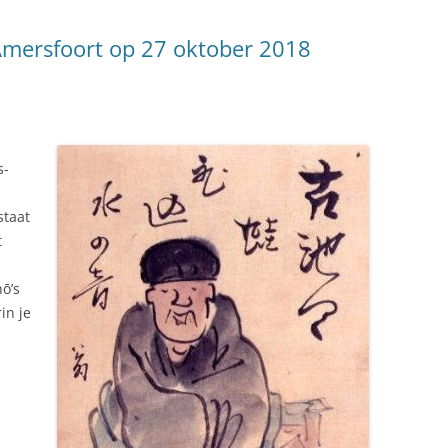
NEDERLAND 2026
PERS
 Amersfoort op 27 oktober 2018
KIDS HAIKU WEDSTRIJD
ENGL
s-
staat
t
n
hō’s
in je