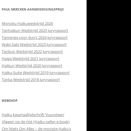
RETOURBELEID
 CONTACT
PAUL MERCKEN AANMOEDIGINGSPRIJS
ISH
Monoku Haikuwedstrijd 2026
Tanhaibun Wedstrijd 2025 Juryrapport
Tanrenga voor duo’s 2024 Juryrapport
Wabi-Sabi Wedstrijd 2023 Juryrapport
Tanbun Wedstrijd 2022 Juryrapport
Haiga Wedstrijd 2021 Juryrapport
Haibun Wedstrijd 2020 Juryrapport
Haiku-Suite Wedstrijd 2019 Juryrapport
Tanka Wedstrijd 2018 Juryrapport
WEBSHOP
Haiku kwartaaltijdschrift ‘Vuursteen’
Vliegen op de rijst (Haiku oefen e-boek)
Om Niets Om Alles – de mooiste Haiku’s