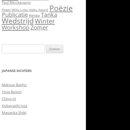
Paul Merckenprijs
Poëzie
Peggy Willis Lyles Haiku Award
Publicatie
Tanka
Renga
Wedstrijd
Winter
Workshop
Zomer
Zoeken
naar:
JAPANSE DICHTERS
Matsuo Basho
Yosa Buson
Chiyo-ni
Kobayashi Issa
Masaoka Shiki