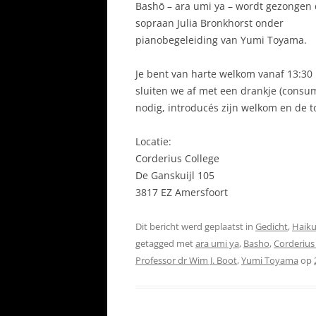
Bashō – ara umi ya – wordt gezongen
sopraan Julia Bronkhorst onder
pianobegeleiding van Yumi Toyama.
Je bent van harte welkom vanaf 13:30
sluiten we af met een drankje (consum
nodig, introducés zijn welkom en de to
Locatie:
Corderius College
De Ganskuijl 105
3817 EZ Amersfoort
Dit bericht werd geplaatst in
Gedicht
,
Haik
getagged met
ara umi ya
,
Basho
,
Corderius
Professor dr Wim J. Boot
,
Yumi Toyama
op