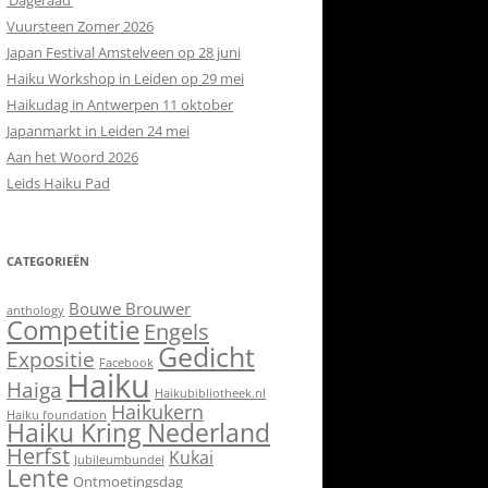
‘Dageraad’
Vuursteen Zomer 2026
Japan Festival Amstelveen op 28 juni
Haiku Workshop in Leiden op 29 mei
Haikudag in Antwerpen 11 oktober
Japanmarkt in Leiden 24 mei
Aan het Woord 2026
Leids Haiku Pad
CATEGORIEËN
Bouwe Brouwer
anthology
Competitie
Engels
Gedicht
Expositie
Facebook
Haiku
Haiga
Haikubibliotheek.nl
Haikukern
Haiku foundation
Haiku Kring Nederland
Herfst
Kukai
Jubileumbundel
Lente
Ontmoetingsdag