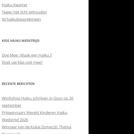
Haiku Kwartet
Tegen het licht gehouden
50 haikubesprekingen
KIDS HAIKU WEDSTRIJD
Doe Mee ! Maak een Haiku !!
Doet uw klas ook mee?
RECENTE BERICHTEN
Workshop Haiku schrijven in Goor op 20
september
Prijswinnaars Wereld Kinderen Haiku
Wedstrijd 2026
Winnaar van de Kukai Zomer26: Thema