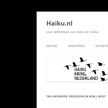
Ga
naar
de
Haiku.nl
inhoud
voor liefhebbers van Haiku en Tanka
NIEUWS
HAIKUPEDIA
VUURST
VUURST
VUURST
VUURST
TAG ARCHIEVEN:
PROFESSOR DR WIM J. BOOT