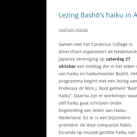
Lezing Bashō’s haiku in
Geef een reactie
Samen met het Corderius College in
Amersfoort organiseert de Nederland
Japanse Vereniging op
zaterdag 27
oktober
een middag die in het teken 
van haiku en haikumeester Bashō. He
programma begint met een lezing va
Professor dr Wim J. Boot getiteld “Bas
haiku”. Daarna zijn er workshops waar
zelf haiku gaat schrijven onder
begeleiding van leden van Haiku
Nederland. En er is een bijzondere
première: de door componist Pablo
Escande op muziek gezette haiku van