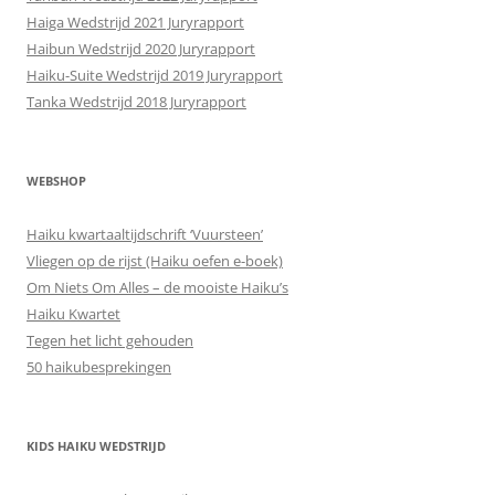
Haiga Wedstrijd 2021 Juryrapport
Haibun Wedstrijd 2020 Juryrapport
Haiku-Suite Wedstrijd 2019 Juryrapport
Tanka Wedstrijd 2018 Juryrapport
WEBSHOP
Haiku kwartaaltijdschrift ‘Vuursteen’
Vliegen op de rijst (Haiku oefen e-boek)
Om Niets Om Alles – de mooiste Haiku’s
Haiku Kwartet
Tegen het licht gehouden
50 haikubesprekingen
KIDS HAIKU WEDSTRIJD