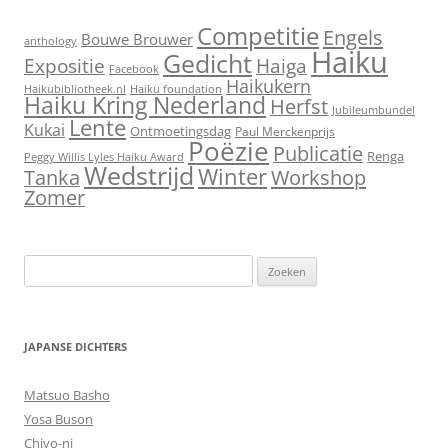
Competitie
Engels
Bouwe Brouwer
anthology
Haiku
Gedicht
Expositie
Haiga
Facebook
Haikukern
Haikubibliotheek.nl
Haiku foundation
Haiku Kring Nederland
Herfst
Jubileumbundel
Lente
Kukai
Ontmoetingsdag
Paul Merckenprijs
Poëzie
Publicatie
Renga
Peggy Willis Lyles Haiku Award
Wedstrijd
Winter
Workshop
Tanka
Zomer
Zoeken
naar:
JAPANSE DICHTERS
Matsuo Basho
Yosa Buson
Chiyo-ni