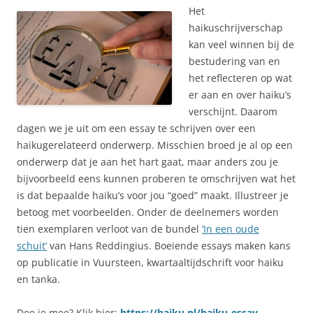
Het
haikuschrijverschap
kan veel winnen bij de
bestudering van en
het reflecteren op wat
er aan en over haiku’s
verschijnt. Daarom
dagen we je uit om een essay te schrijven over een
haikugerelateerd onderwerp. Misschien broed je al op een
onderwerp dat je aan het hart gaat, maar anders zou je
bijvoorbeeld eens kunnen proberen te omschrijven wat het
is dat bepaalde haiku’s voor jou “goed” maakt. Illustreer je
betoog met voorbeelden. Onder de deelnemers worden
tien exemplaren verloot van de bundel
‘In een oude
schuit’
van Hans Reddingius. Boeiende essays maken kans
op publicatie in Vuursteen, kwartaaltijdschrift voor haiku
en tanka.
Doe je mee? Klik hier:
https://haiku.nl/haiku-essay-