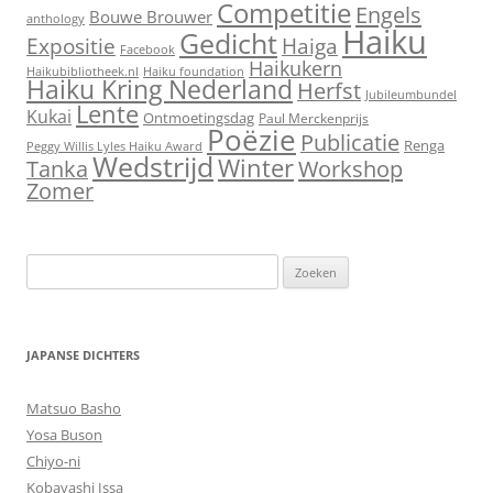
Competitie
Engels
Bouwe Brouwer
anthology
Haiku
Gedicht
Expositie
Haiga
Facebook
Haikukern
Haikubibliotheek.nl
Haiku foundation
Haiku Kring Nederland
Herfst
Jubileumbundel
Lente
Kukai
Ontmoetingsdag
Paul Merckenprijs
Poëzie
Publicatie
Renga
Peggy Willis Lyles Haiku Award
Wedstrijd
Winter
Workshop
Tanka
Zomer
Zoeken
naar:
JAPANSE DICHTERS
Matsuo Basho
Yosa Buson
Chiyo-ni
Kobayashi Issa