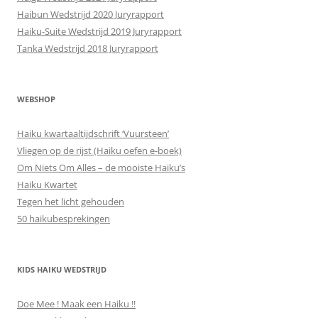
Haibun Wedstrijd 2020 Juryrapport
Haiku-Suite Wedstrijd 2019 Juryrapport
Tanka Wedstrijd 2018 Juryrapport
WEBSHOP
Haiku kwartaaltijdschrift ‘Vuursteen’
Vliegen op de rijst (Haiku oefen e-boek)
Om Niets Om Alles – de mooiste Haiku’s
Haiku Kwartet
Tegen het licht gehouden
50 haikubesprekingen
KIDS HAIKU WEDSTRIJD
Doe Mee ! Maak een Haiku !!