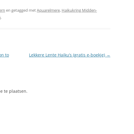
ern
en getagged met
Aquarelmere
,
Haikukring Midden-
6
.
on to
Lekkere Lente Haiku’s (gratis e-boekje)
→
e te plaatsen.