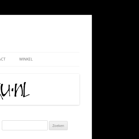
ACT
WINKEL
EMEEN
WEBSHOP
ND
NADMINISTRATIE
MIJN ACCOUNT
 PAUL
AATSCHAP
CONTRIBUTIE HKN
RIJS
IS TIPS
ALGEMENE VOORWAARDEN
TIE
KLACHTENPROCEDURE
Zoeken
naar:
 VRIJWILLIGERSWERK
VERZEND-, LEVERING- EN