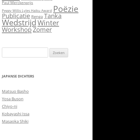
Paul Merckenprijs
Poëzie
Peggy Willis Lyles Haiku Award
Publicatie
Tanka
Renga
Wedstrijd
Winter
Workshop
Zomer
Zoeken
naar:
JAPANSE DICHTERS
Matsuo Basho
Yosa Buson
Chiyo-ni
Kobayashi Issa
Masaoka Shiki