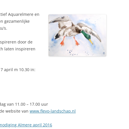
NEDERLAND 2026
PERS
ctief Aquarelmere en
KIDS HAIKU WEDSTRIJD
en gezamenlijke
ENGL
u’s.
nspireren door de
h laten inspireren
7 april m 10.30 in:
dag van 11.00 – 17.00 uur
 de website van
www.flevo-landschap.nl
tnodiging Almere april 2016