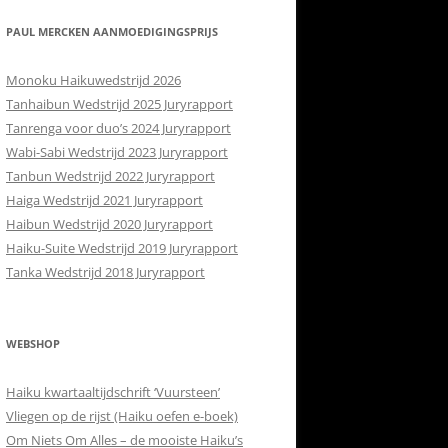
RETOURBELEID
 CONTACT
PAUL MERCKEN AANMOEDIGINGSPRIJS
ISH
Monoku Haikuwedstrijd 2026
Tanhaibun Wedstrijd 2025 Juryrapport
Tanrenga voor duo’s 2024 Juryrapport
Wabi-Sabi Wedstrijd 2023 Juryrapport
Tanbun Wedstrijd 2022 Juryrapport
Haiga Wedstrijd 2021 Juryrapport
Haibun Wedstrijd 2020 Juryrapport
Haiku-Suite Wedstrijd 2019 Juryrapport
Tanka Wedstrijd 2018 Juryrapport
WEBSHOP
Haiku kwartaaltijdschrift ‘Vuursteen’
Vliegen op de rijst (Haiku oefen e-boek)
Om Niets Om Alles – de mooiste Haiku’s