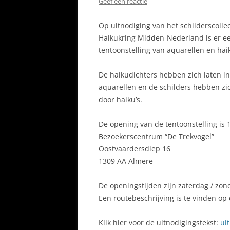
Geef een reactie
Op uitnodiging van het schilderscolle
Haikukring Midden-Nederland is er e
tentoonstelling van aquarellen en haik
De haikudichters hebben zich laten i
aquarellen en de schilders hebben zic
door haiku’s.
De opening van de tentoonstelling is 1
Bezoekerscentrum “De Trekvogel”
Oostvaardersdiep 16
1309 AA Almere
De openingstijden zijn zaterdag / zon
Een routebeschrijving is te vinden op
Klik hier voor de uitnodigingstekst:
ui