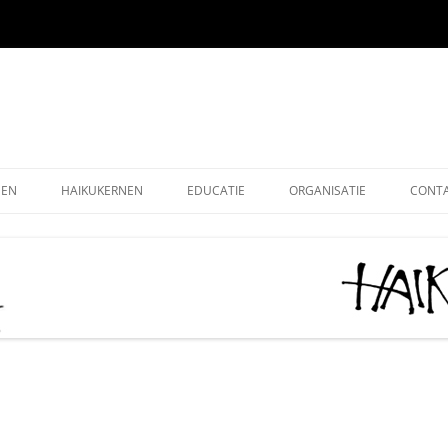
EEN
HAIKUKERNEN
EDUCATIE
ORGANISATIE
CONT
EEN ONLINE
HOE SCHRIJF IK EEN HAIKU
HAIKU KRING NEDERLAND
ALG
EEN OUDE EDITIES
KIDS HAIKU WEDSTRIJD
HAIKU STICHTING NEDERLA
LEDE
EEN – KUKAI
BASISONDERWIJS
MONOKU HAIKUWEDSTRIJD:
LIDM
MERCKEN AANMOEDIGINGSP
VOLWASSENEN-STARTERS
GRAT
2026
VOLWASSENEN-GEVORDERDEN
DONA
AAN HET WOORD 2026
LEUK
HAIKUDAG VLAANDEREN-