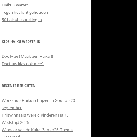
Haiku Kwartet
Tegen het licht gehouden
50 haikubesprekingen
KIDS HAIKU WEDSTRIJD
Doe Mee ! Maak een Haiku !!
Doet uw klas ook mee?
RECENTE BERICHTEN
Workshop Haiku schrijven in Goor op 20
september
Prijswinnaars Wereld Kinderen Haiku
Wedstrijd 2026
Winnaar van de Kukai Zomer26: Thema