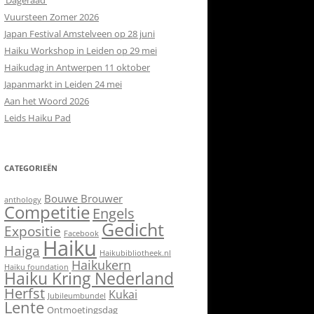
‘Dageraad’
Vuursteen Zomer 2026
Japan Festival Amstelveen op 28 juni
Haiku Workshop in Leiden op 29 mei
Haikudag in Antwerpen 11 oktober
Japanmarkt in Leiden 24 mei
Aan het Woord 2026
Leids Haiku Pad
CATEGORIEËN
Bouwe Brouwer
anthology
Competitie
Engels
Gedicht
Expositie
Facebook
Haiku
Haiga
Haikubibliotheek.nl
Haikukern
Haiku foundation
Haiku Kring Nederland
Herfst
Kukai
Jubileumbundel
Lente
Ontmoetingsdag