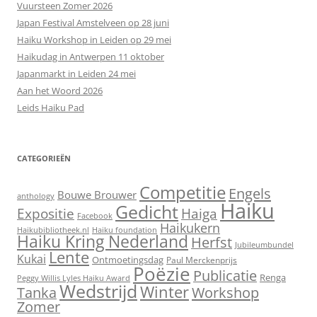
Vuursteen Zomer 2026
Japan Festival Amstelveen op 28 juni
Haiku Workshop in Leiden op 29 mei
Haikudag in Antwerpen 11 oktober
Japanmarkt in Leiden 24 mei
Aan het Woord 2026
Leids Haiku Pad
CATEGORIEËN
Competitie
Engels
Bouwe Brouwer
anthology
Haiku
Gedicht
Expositie
Haiga
Facebook
Haikukern
Haikubibliotheek.nl
Haiku foundation
Haiku Kring Nederland
Herfst
Jubileumbundel
Lente
Kukai
Ontmoetingsdag
Paul Merckenprijs
Poëzie
Publicatie
Renga
Peggy Willis Lyles Haiku Award
Wedstrijd
Winter
Workshop
Tanka
Zomer