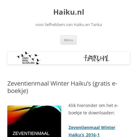
Ga
naar
Haiku.nl
de
inhoud
voor liefhebbers van Haiku en Tanka
Menu
Zeventienmaal Winter Haiku’s (gratis e-
boekje)
Klik hieronder om het e-
boekje te downloaden:
Zeventienmaal Winter
Haiku’s_2016-1