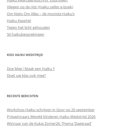
Vliegen op de rijst (Haiku oefen e-boek)
Om Niets Om Alles – de mooiste Haiku’s
Haiku Kwartet
Tegen het licht gehouden
50 haikubesprekingen
KIDS HAIKU WEDSTRIJD
Doe Mee ! Maak een Haiku !!
Doet uw klas ook mee?
RECENTE BERICHTEN
Workshop Haiku schrijven in Goor op 20 september
Prijswinnaars Wereld Kinderen Haiku Wedstrijd 2026
Winnaar van de Kukai Zomer26: Thema ‘Dageraad’