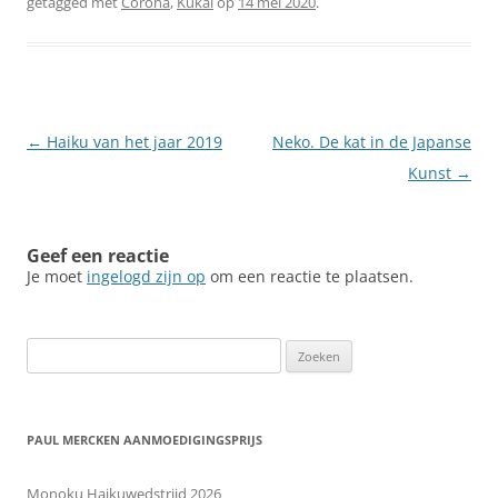
getagged met
Corona
,
Kukai
op
14 mei 2020
.
Berichtnavigatie
←
Haiku van het jaar 2019
Neko. De kat in de Japanse
Kunst
→
Geef een reactie
Je moet
ingelogd zijn op
om een reactie te plaatsen.
Zoeken
naar:
PAUL MERCKEN AANMOEDIGINGSPRIJS
Monoku Haikuwedstrijd 2026