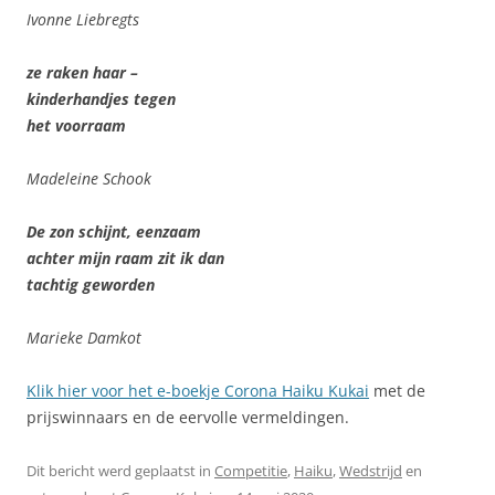
Ivonne Liebregts
ze raken haar –
kinderhandjes tegen
het voorraam
Madeleine Schook
De zon schijnt, eenzaam
achter mijn raam zit ik dan
tachtig geworden
Marieke Damkot
Klik hier voor het e-boekje Corona Haiku Kukai
met de
prijswinnaars en de eervolle vermeldingen.
Dit bericht werd geplaatst in
Competitie
,
Haiku
,
Wedstrijd
en