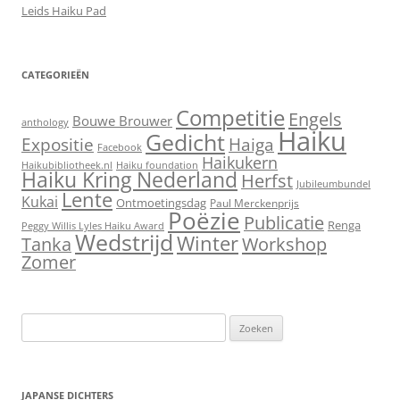
Leids Haiku Pad
CATEGORIEËN
Competitie
Engels
Bouwe Brouwer
anthology
Haiku
Gedicht
Expositie
Haiga
Facebook
Haikukern
Haikubibliotheek.nl
Haiku foundation
Haiku Kring Nederland
Herfst
Jubileumbundel
Lente
Kukai
Ontmoetingsdag
Paul Merckenprijs
Poëzie
Publicatie
Renga
Peggy Willis Lyles Haiku Award
Wedstrijd
Winter
Workshop
Tanka
Zomer
Zoeken
naar:
JAPANSE DICHTERS