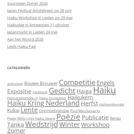
Vuursteen Zomer 2026
Japan Festival Amstelveen op 28 juni
Haiku Workshop in Leiden op 29 mei
Haikudag in Antwerpen 11 oktober
Japanmarkt in Leiden 24 mei
Aan het Woord 2026
Leids Haiku Pad
CATEGORIEËN
Competitie
Engels
Bouwe Brouwer
anthology
Haiku
Gedicht
Expositie
Haiga
Facebook
Haikukern
Haikubibliotheek.nl
Haiku foundation
Haiku Kring Nederland
Herfst
Jubileumbundel
Lente
Kukai
Ontmoetingsdag
Paul Merckenprijs
Poëzie
Publicatie
Renga
Peggy Willis Lyles Haiku Award
Wedstrijd
Winter
Workshop
Tanka
Zomer