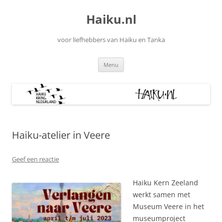
Ga
naar
Haiku.nl
de
inhoud
voor liefhebbers van Haiku en Tanka
Menu
Haiku-atelier in Veere
Geef een reactie
Haiku Kern Zeeland
werkt samen met
Museum Veere in het
museumproject