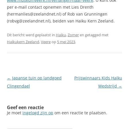
www.museumveere.nl/verlangen-naar-veere
. U kunt ook
per e-mail contact opnemen met Lies Drenth
(hermanlies@zeelandnet.nl) of Rob van Grunningen
(robvg@zeelandnet.nl), beiden van Haiku Kern Zeeland.
Dit bericht werd geplaatst in
Haiku
,
Zomer
en getagged met
Haikukern Zeeland
,
Veere
op
5 mei 2023
.
Berichtnavigatie
←
Japanse tuin op landgoed
Prijswinnaars Kids Haiku
Clingendael
Wedstrijd
→
Geef een reactie
Je moet
ingelogd zijn op
om een reactie te plaatsen.