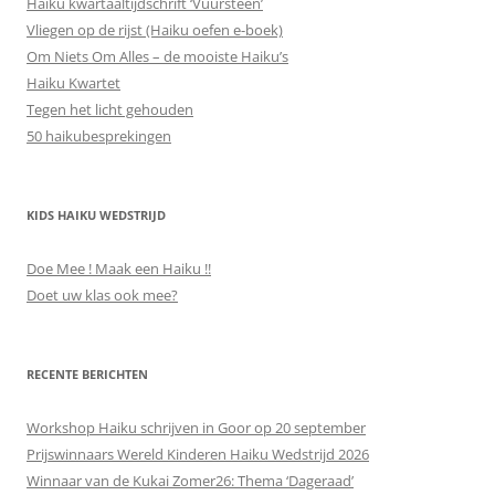
Haiku kwartaaltijdschrift ‘Vuursteen’
Vliegen op de rijst (Haiku oefen e-boek)
Om Niets Om Alles – de mooiste Haiku’s
Haiku Kwartet
Tegen het licht gehouden
50 haikubesprekingen
KIDS HAIKU WEDSTRIJD
Doe Mee ! Maak een Haiku !!
Doet uw klas ook mee?
RECENTE BERICHTEN
Workshop Haiku schrijven in Goor op 20 september
Prijswinnaars Wereld Kinderen Haiku Wedstrijd 2026
Winnaar van de Kukai Zomer26: Thema ‘Dageraad’