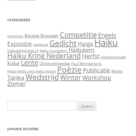
CATEGORIEËN
Competitie
Engels
Bouwe Brouwer
anthology
Haiku
Gedicht
Expositie
Haiga
Facebook
Haikukern
Haikubibliotheek.nl
Haiku foundation
Haiku Kring Nederland
Herfst
Jubileumbundel
Lente
Kukai
Ontmoetingsdag
Paul Merckenprijs
Poëzie
Publicatie
Renga
Peggy Willis Lyles Haiku Award
Wedstrijd
Winter
Workshop
Tanka
Zomer
Zoeken
naar:
JAPANSE DICHTERS