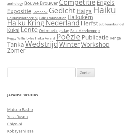
Competitie
Engels
Bouwe Brouwer
anthology
Haiku
Gedicht
Expositie
Haiga
Facebook
Haikukern
Haikubibliotheek.nl
Haiku foundation
Haiku Kring Nederland
Herfst
Jubileumbundel
Lente
Kukai
Ontmoetingsdag
Paul Merckenprijs
Poëzie
Publicatie
Renga
Peggy Willis Lyles Haiku Award
Wedstrijd
Winter
Workshop
Tanka
Zomer
Zoeken
naar:
JAPANSE DICHTERS
Matsuo Basho
Yosa Buson
Chiyo-ni
Kobayashi Issa