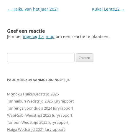
Berichtnavigatie
←
Haiku van het Jaar 2021
Kukai Lente22
→
Geef een reactie
Je moet
ingelogd zijn op
om een reactie te plaatsen.
Zoeken
naar:
PAUL MERCKEN AANMOEDIGINGSPRIJS
Monoku Haikuwedstrijd 2026
Tanhaibun Wedstrijd 2025 Juryrapport
Tanrenga voor duo’s 2024 Juryrapport
Wabi-Sabi Wedstrijd 2023 Juryrapport
Tanbun Wedstrijd 2022 Juryrapport
Haiga Wedstrijd 2021 Juryrapport