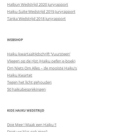
Haibun Wedstrijd 2020 Juryrapport
Haiku-Suite Wedstrijd 2019 Juryrapport
Tanka Wedstrijd 2018 Juryrapport
WEBSHOP
Haiku kwartaaltijdschrift ‘Vuursteen’
Vliegen op de rijst (Haiku oefen e-boek)
Om Niets Om Alles – de mooiste Haiku’s
Haiku Kwartet
Tegen het licht gehouden
50 haikubesprekingen
KIDS HAIKU WEDSTRIJD
Doe Mee ! Maak een Haiku !!
Doet uw klas ook mee?