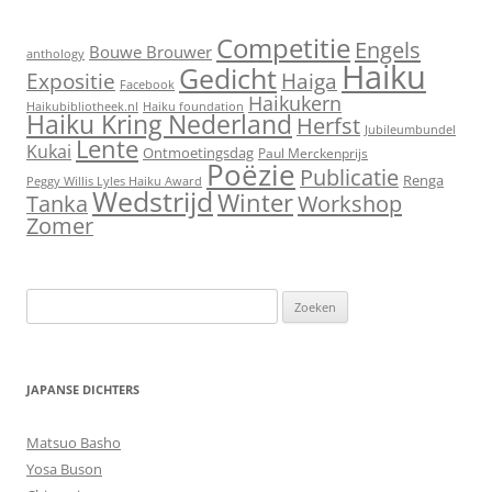
Competitie
Engels
Bouwe Brouwer
anthology
Haiku
Gedicht
Expositie
Haiga
Facebook
Haikukern
Haikubibliotheek.nl
Haiku foundation
Haiku Kring Nederland
Herfst
Jubileumbundel
Lente
Kukai
Ontmoetingsdag
Paul Merckenprijs
Poëzie
Publicatie
Renga
Peggy Willis Lyles Haiku Award
Wedstrijd
Winter
Workshop
Tanka
Zomer
Zoeken
naar:
JAPANSE DICHTERS
Matsuo Basho
Yosa Buson