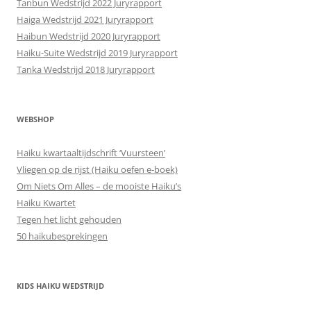
Tanbun Wedstrijd 2022 Juryrapport
Haiga Wedstrijd 2021 Juryrapport
Haibun Wedstrijd 2020 Juryrapport
Haiku-Suite Wedstrijd 2019 Juryrapport
Tanka Wedstrijd 2018 Juryrapport
WEBSHOP
Haiku kwartaaltijdschrift ‘Vuursteen’
Vliegen op de rijst (Haiku oefen e-boek)
Om Niets Om Alles – de mooiste Haiku’s
Haiku Kwartet
Tegen het licht gehouden
50 haikubesprekingen
KIDS HAIKU WEDSTRIJD