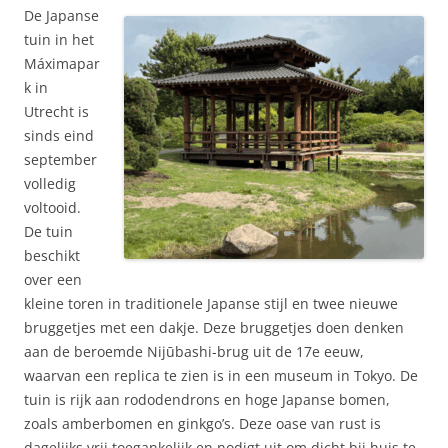
De Japanse
tuin in het
Máximapar
k in
Utrecht is
sinds eind
september
volledig
voltooid.
De tuin
beschikt
over een
kleine toren in traditionele Japanse stijl en twee nieuwe
bruggetjes met een dakje. Deze bruggetjes doen denken
aan de beroemde Nijūbashi-brug uit de 17e eeuw,
waarvan een replica te zien is in een museum in Tokyo. De
tuin is rijk aan rododendrons en hoge Japanse bomen,
zoals amberbomen en ginkgo’s. Deze oase van rust is
dagelijks vrij toegankelijk en nodigt uit om dicht bij huis te