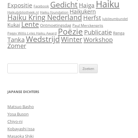
Haiku
Gedicht
Expositie
Haiga
Facebook
Haikukern
Haikubibliotheek.nl
Haiku foundation
Haiku Kring Nederland
Herfst
Jubileumbundel
Lente
Kukai
Ontmoetingsdag
Paul Merckenprijs
Poëzie
Publicatie
Renga
Peggy Willis Lyles Haiku Award
Wedstrijd
Winter
Workshop
Tanka
Zomer
Zoeken
naar:
JAPANSE DICHTERS
Matsuo Basho
Yosa Buson
Chiyo-ni
Kobayashi Issa
Masaoka Shiki