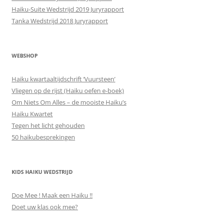
Haiku-Suite Wedstrijd 2019 Juryrapport
Tanka Wedstrijd 2018 Juryrapport
WEBSHOP
Haiku kwartaaltijdschrift ‘Vuursteen’
Vliegen op de rijst (Haiku oefen e-boek)
Om Niets Om Alles – de mooiste Haiku’s
Haiku Kwartet
Tegen het licht gehouden
50 haikubesprekingen
KIDS HAIKU WEDSTRIJD
Doe Mee ! Maak een Haiku !!
Doet uw klas ook mee?