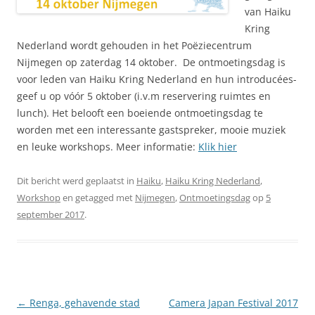
van Haiku
Kring
Nederland wordt gehouden in het Poëziecentrum
Nijmegen op zaterdag 14 oktober. De ontmoetingsdag is
voor leden van Haiku Kring Nederland en hun introducées-
geef u op vóór 5 oktober (i.v.m reservering ruimtes en
lunch). Het belooft een boeiende ontmoetingsdag te
worden met een interessante gastspreker, mooie muziek
en leuke workshops. Meer informatie:
Klik hier
Dit bericht werd geplaatst in
Haiku
,
Haiku Kring Nederland
,
Workshop
en getagged met
Nijmegen
,
Ontmoetingsdag
op
5
september 2017
.
Berichtnavigatie
←
Renga, gehavende stad
Camera Japan Festival 2017