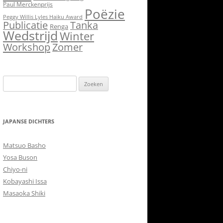
Paul Merckenprijs
Poëzie
Peggy Willis Lyles Haiku Award
Publicatie
Tanka
Renga
Wedstrijd
Winter
Workshop
Zomer
Zoeken
naar:
JAPANSE DICHTERS
Matsuo Basho
Yosa Buson
Chiyo-ni
Kobayashi Issa
Masaoka Shiki