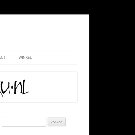
ACT
WINKEL
EMEEN
WEBSHOP
ND
NADMINISTRATIE
MIJN ACCOUNT
 PAUL
AATSCHAP
CONTRIBUTIE HKN
RIJS
IS TIPS
ALGEMENE VOORWAARDEN
TIE
KLACHTENPROCEDURE
Zoeken
naar:
 VRIJWILLIGERSWERK
VERZEND-, LEVERING- EN