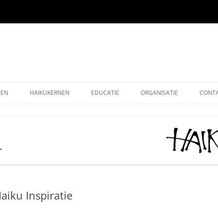
EEN
HAIKUKERNEN
EDUCATIE
ORGANISATIE
CONT
EEN ONLINE
HOE SCHRIJF IK EEN HAIKU
HAIKU KRING NEDERLAND
ALG
EEN OUDE EDITIES
KIDS HAIKU WEDSTRIJD
HAIKU STICHTING NEDERLA
LEDE
EEN – KUKAI
BASISONDERWIJS
MONOKU HAIKUWEDSTRIJD:
LIDM
MERCKEN AANMOEDIGINGSP
VOLWASSENEN-STARTERS
GRAT
2026
iku Inspiratie
VOLWASSENEN-GEVORDERDEN
DONA
AAN HET WOORD 2026
LEUK
HAIKUDAG VLAANDEREN-