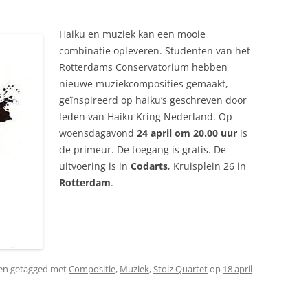
NEDERLAND 2026
PERS
Haiku en muziek kan een mooie
KIDS HAIKU WEDSTRIJD
combinatie opleveren. Studenten van het
ENGL
Rotterdams Conservatorium hebben
nieuwe muziekcomposities gemaakt,
geïnspireerd op haiku’s geschreven door
leden van Haiku Kring Nederland. Op
woensdagavond
24 april om 20.00 uur
is
de primeur. De toegang is gratis. De
uitvoering is in
Codarts
, Kruisplein 26 in
Rotterdam
.
en getagged met
Compositie
,
Muziek
,
Stolz Quartet
op
18 april