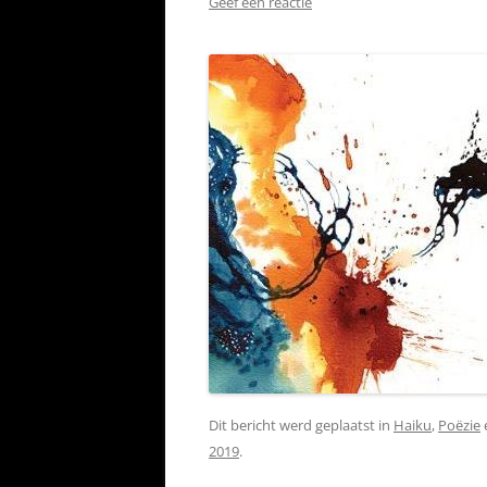
Geef een reactie
Dit bericht werd geplaatst in
Haiku
,
Poëzie
2019
.