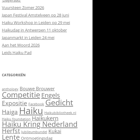
‘Dageraad’
Vuursteen Zomer 2026
Japan Festival Amstelveen op 28 juni
Haiku Workshop in Leiden op 29 mei
Haikudag in Antwerpen 11 oktober
Japanmarkt in Leiden 24 mei
Aan het Woord 2026
Leids Haiku Pad
CATEGORIEËN
Bouwe Brouwer
anthology
Competitie
Engels
Gedicht
Expositie
Facebook
Haiku
Haiga
Haikubibliotheek.nl
Haikukern
Haiku foundation
Haiku Kring Nederland
Herfst
Kukai
Jubileumbundel
Lente
Ontmoetingsdag