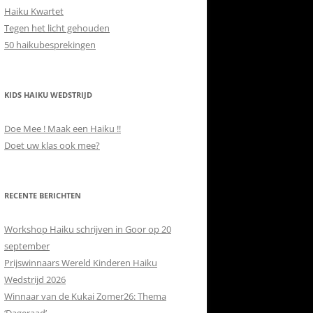
Haiku Kwartet
Tegen het licht gehouden
50 haikubesprekingen
KIDS HAIKU WEDSTRIJD
Doe Mee ! Maak een Haiku !!
Doet uw klas ook mee?
RECENTE BERICHTEN
Workshop Haiku schrijven in Goor op 20
september
Prijswinnaars Wereld Kinderen Haiku
Wedstrijd 2026
Winnaar van de Kukai Zomer26: Thema