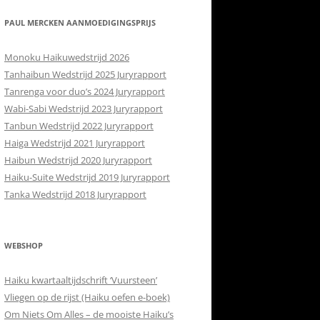
RETOURBELEID
 CONTACT
PAUL MERCKEN AANMOEDIGINGSPRIJS
ISH
Monoku Haikuwedstrijd 2026
Tanhaibun Wedstrijd 2025 Juryrapport
Tanrenga voor duo’s 2024 Juryrapport
Wabi-Sabi Wedstrijd 2023 Juryrapport
Tanbun Wedstrijd 2022 Juryrapport
Haiga Wedstrijd 2021 Juryrapport
Haibun Wedstrijd 2020 Juryrapport
Haiku-Suite Wedstrijd 2019 Juryrapport
Tanka Wedstrijd 2018 Juryrapport
WEBSHOP
Haiku kwartaaltijdschrift ‘Vuursteen’
Vliegen op de rijst (Haiku oefen e-boek)
Om Niets Om Alles – de mooiste Haiku’s