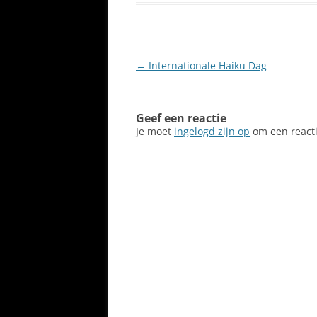
Berichtnavigatie
←
Internationale Haiku Dag
Geef een reactie
Je moet
ingelogd zijn op
om een reacti